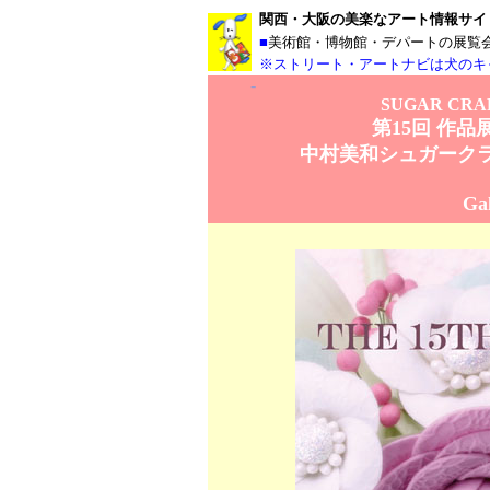
関西・大阪の美楽なアート情報サイ
■
美術館・博物館・デパートの展覧
※ストリート・アートナビは犬のキ
-
SUGAR CRAFT
第15回 作品
中村美和シュガーク
Ga