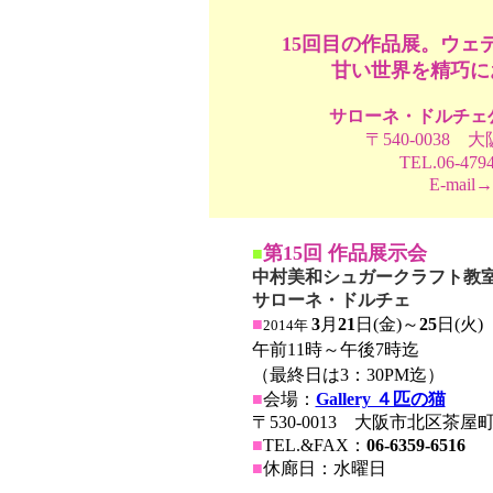
15回目の作品展。ウェ
甘い世界を精巧に
サローネ・ドルチェ公
〒540-0038 
TEL.06-4794
E-mail
第15回 作品展示会
■
中村美和シュガークラフト教
サローネ・ドルチェ
■
3
月
21
日(金)～
25
日(火)
2014年
午前11時～午後7時迄
（最終日は3：30PM迄）
■
会場：
Gallery ４匹の猫
〒530-0013 大阪市北区茶屋町5
■
TEL.
&FAX：
06-6359-6516
■
休廊日：水曜
日