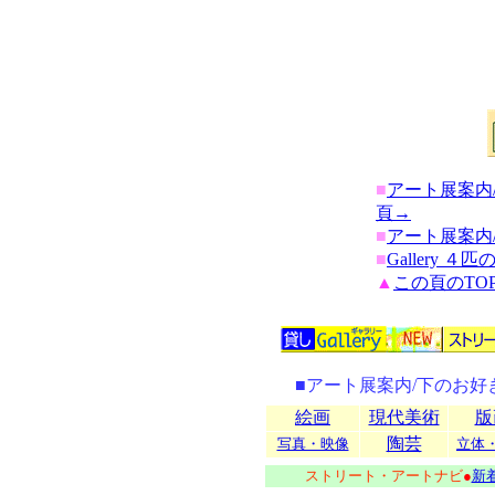
■
アート展案内
頁→
■
アート展案内
■
Gallery 
▲
この頁のTO
■アート展案内/下のお
絵画
現代美術
版
陶芸
写真・映像
立体
ストリート・アートナビ
●
新