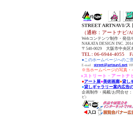
STREET ARTNAV
（通称：アートナビ/AR
Webコンテンツ制作・発信/Co
NAKATA DESIGN INC. 2014 A
〒540-0029 大阪市中央区
TEL : 06-6944-4055 F
●このホームページへのご
street@artnavi.net
E-mail :
/ 
※当ホームページの写真・
●ストリート・アートナビ
●
アート展
●
美術画廊
●
貸し
●
貸しギャラリー案内広告
企画制作・掲載/お問合せ
ビ）