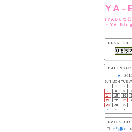
YA-
(YA
＝YA-Blo
COUNTER
CALENDAR
«
201
SUN
MON
TUE
W
-
1
2
7
8
9
14
15
16
21
22
23
28
29
30
-
-
-
CATEGORY
日記帳♪
（5