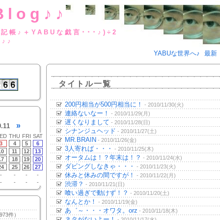
Blog♪♪
BUな日記帳♪＋YABUな戯言･･･
g♪♪
YABUな世界へ♪
最新
タイトル一覧
200円相当が500円相当に！
- 2010/11/30(火)
連絡ないなー！
- 2010/11/29(月)
遅くなりまして
- 2010/11/28(日)
»
0.11
シナンジュヘッド
- 2010/11/27(土)
ED
THU
FRI
SAT
MR.BRAIN
- 2010/11/26(金)
3
4
5
6
3人寄れば・・・
- 2010/11/25(木)
10
11
12
13
オータムは！？年末は！？
- 2010/11/24(水)
17
18
19
20
ダビングしなきゃ・・・
- 2010/11/23(火)
24
25
26
27
休みと休みの間ですが！
-
-
-
-
- 2010/11/22(月)
-
-
-
-
渋滞？
- 2010/11/21(日)
喰い過ぎで動けず！？
- 2010/11/20(土)
なんとか！
- 2010/11/19(金)
あ゛～・・・オワタ。orz
- 2010/11/18(木)
973件）
ネタがないよー！
- 2010/11/17(水)