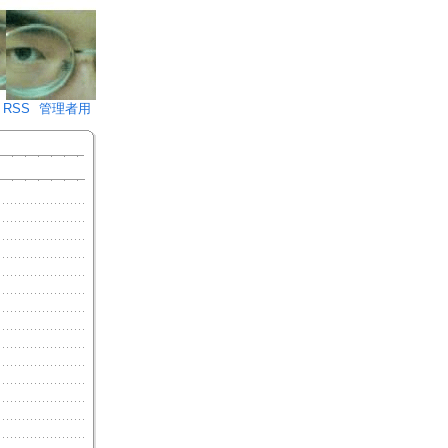
♪)÷2
RSS
管理者用