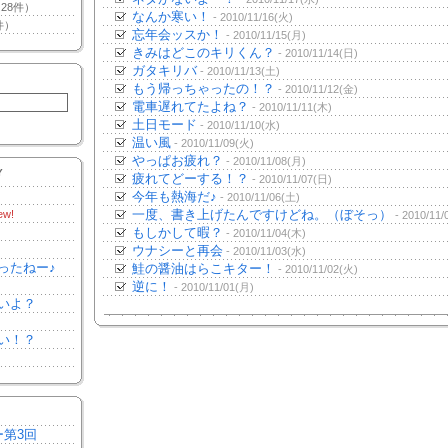
28件）
なんか寒い！
- 2010/11/16(火)
件）
忘年会ッスか！
- 2010/11/15(月)
きみはどこのキリくん？
- 2010/11/14(日)
ガタキリバ
- 2010/11/13(土)
もう帰っちゃったの！？
- 2010/11/12(金)
電車遅れてたよね？
- 2010/11/11(木)
土日モード
- 2010/11/10(水)
温い風
- 2010/11/09(火)
やっぱお疲れ？
- 2010/11/08(月)
Y
疲れてどーする！？
- 2010/11/07(日)
今年も熱海だ♪
- 2010/11/06(土)
一度、書き上げたんですけどね。（ぼそっ）
ew!
- 2010/11/
もしかして暇？
- 2010/11/04(木)
ウナシーと再会
- 2010/11/03(水)
ったねー♪
鮭の醤油はらこキター！
- 2010/11/02(火)
逆に！
- 2010/11/01(月)
いよ？
い！？
ー第3回