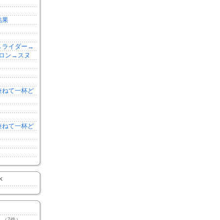
結果
森→ライダー→
ロン→スヌ
を兼ねて一杯ど
を兼ねて一杯ど
K
（7件）