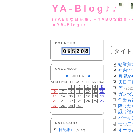
YA-Blog♪♪
(YABUな日記帳♪＋
＝YA-Blog♪♪
COUNTER
タイト
始業前
CALENDAR
社内で
«
»
2021.6
月曜か
天日干
SUN
MON
TUE
WED
THU
FRI
SAT
-
-
1
2
3
4
5
等
- 202
6
7
8
9
10
11
12
ガンダ
13
14
15
16
17
18
19
作業も
20
21
22
23
24
25
26
降った
27
28
29
30
-
-
-
-
-
-
-
-
-
-
残り僅
パーキ
CATEGORY
一つ二
日記帳♪
ずーっ
（5972件）