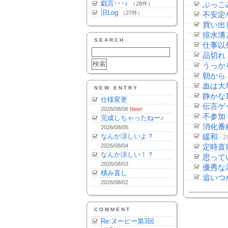
戯言･･･♪
（28件）
ぶっこ
旧Log
（27件）
不安定
買い出
排水溝
SEARCH
仕事以
品切れ
うっか
朝から
血は大
NEW ENTRY
静かな
仕様変更
伝言ゲ
2026/08/06
New!
不参加
完成しちゃったねー♪
消化番
2026/08/05
なんか涼しいよ？
緩和
- 2
2026/08/04
定時直
なんか涼しい！？
思って
2026/08/03
優秀な
積み直し
追いつ
2026/08/02
COMMENT
Re:ヌーピー第3回