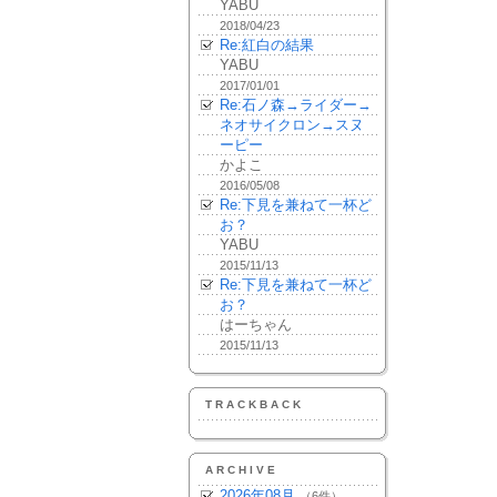
YABU
2018/04/23
Re:紅白の結果
YABU
2017/01/01
Re:石ノ森→ライダー→
ネオサイクロン→スヌ
ーピー
かよこ
2016/05/08
Re:下見を兼ねて一杯ど
お？
YABU
2015/11/13
Re:下見を兼ねて一杯ど
お？
はーちゃん
2015/11/13
TRACKBACK
ARCHIVE
2026年08月
（6件）