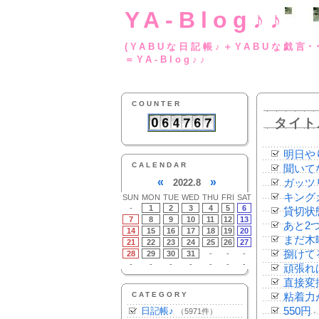
YA-Blog♪♪
(YABUな日記帳♪＋
＝YA-Blog♪♪
COUNTER
タイト
明日や
CALENDAR
聞いて
«
»
2022.8
ガッツ
キング
SUN
MON
TUE
WED
THU
FRI
SAT
-
1
2
3
4
5
6
貸切状
7
8
9
10
11
12
13
あと2
14
15
16
17
18
19
20
まだ木
21
22
23
24
25
26
27
捌けて
28
29
30
31
-
-
-
-
-
-
-
-
-
-
頑張れ
直接変
CATEGORY
粘着力
日記帳♪
550円
（5971件）
-