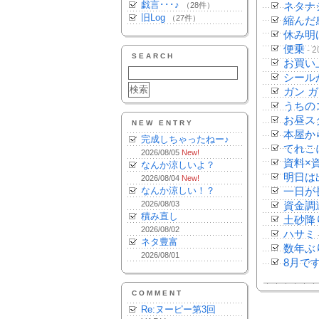
戯言･･･♪
（28件）
ネタナ
旧Log
（27件）
縮んだ
休み明
便乗
- 2
SEARCH
お買い
シール
ガン ガ
うちの
お昼ス
NEW ENTRY
本屋か
完成しちゃったねー♪
てれこ
2026/08/05
New!
資料×
なんか涼しいよ？
明日は
2026/08/04
New!
なんか涼しい！？
一日が
2026/08/03
資金調
積み直し
土砂降
2026/08/02
ハサミ
ネタ豊富
数年ぶ
2026/08/01
8月で
COMMENT
Re:ヌーピー第3回