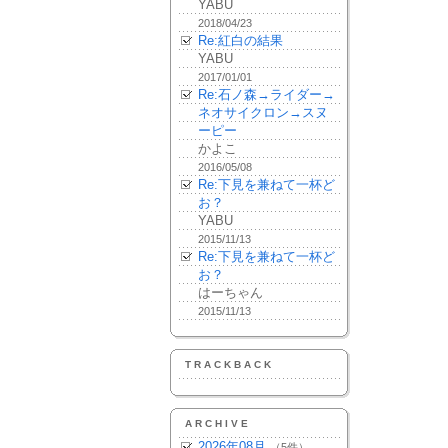
YABU
2018/04/23
Re:紅白の結果
YABU
2017/01/01
Re:石ノ森→ライダー→
ネオサイクロン→スヌ
ーピー
かよこ
2016/05/08
Re:下見を兼ねて一杯ど
お？
YABU
2015/11/13
Re:下見を兼ねて一杯ど
お？
はーちゃん
2015/11/13
TRACKBACK
ARCHIVE
2026年08月
（5件）