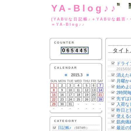
YA-Blog♪♪
(YABUな日記帳♪＋
＝YA-Blog♪♪
COUNTER
タイト
ドライブ
CALENDAR
2015/03
«
»
2015.3
消えた
月曜か
SUN
MON
TUE
WED
THU
FRI
SAT
1
2
3
4
5
6
7
始めよ
8
9
10
11
12
13
14
2時間
15
16
17
18
19
20
21
先ずは
22
23
24
25
26
27
28
入荷な
29
30
31
-
-
-
-
-
-
-
-
-
-
-
昨日と
使える
CATEGORY
筋肉痛
日記帳♪
最近の
（5974件）