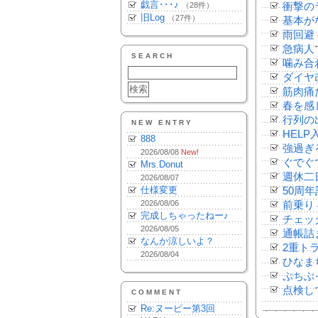
戯言･･･♪
（28件）
衝撃の
旧Log
（27件）
基本が
雨回避
急病人
SEARCH
噛み合
ダイヤ
筋肉痛
春を感
行列の
NEW ENTRY
HELP
888
強過ぎ
2026/08/08
New!
ぐでぐ
Mrs.Donut
週休二
2026/08/07
仕様変更
50周
2026/08/06
前乗り
完成しちゃったねー♪
チェッ
2026/08/05
通帳詰
なんか涼しいよ？
2重ト
2026/08/04
ひなま
ぷちぶ
点検し
COMMENT
Re:ヌーピー第3回