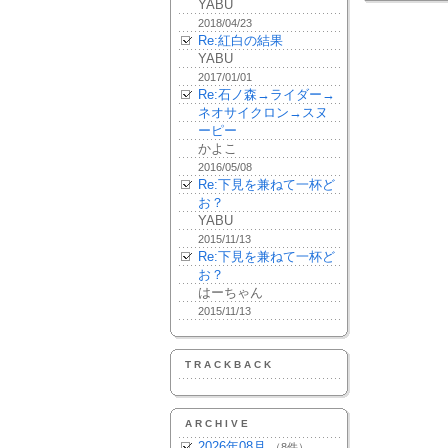
YABU
2018/04/23
Re:紅白の結果
YABU
2017/01/01
Re:石ノ森→ライダー→
ネオサイクロン→スヌ
ーピー
かよこ
2016/05/08
Re:下見を兼ねて一杯ど
お？
YABU
2015/11/13
Re:下見を兼ねて一杯ど
お？
はーちゃん
2015/11/13
TRACKBACK
ARCHIVE
2026年08月
（8件）