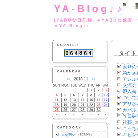
YA-Blog♪♪
(YABUな日記帳♪＋
＝YA-Blog♪♪
COUNTER
タイト
実りの
CALENDAR
急かさ
«
»
2018.11
アレル
交流会
SUN
MON
TUE
WED
THU
FRI
SAT
-
-
-
-
1
2
3
即入荷
4
5
6
7
8
9
10
ついで
11
12
13
14
15
16
17
アリさ
18
19
20
21
22
23
24
カパル
25
26
27
28
29
30
-
-
-
-
-
-
-
-
昨日納
社葬
- 2
CATEGORY
こっち
日記帳♪
キビシ
（5972件）