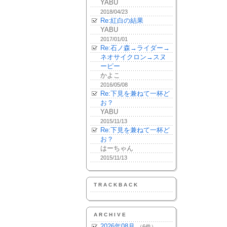
YABU
2018/04/23
Re:紅白の結果
YABU
2017/01/01
Re:石ノ森→ライダー→
ネオサイクロン→スヌ
ーピー
かよこ
2016/05/08
Re:下見を兼ねて一杯ど
お？
YABU
2015/11/13
Re:下見を兼ねて一杯ど
お？
はーちゃん
2015/11/13
TRACKBACK
ARCHIVE
2026年08月
（6件）