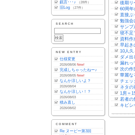
戯言･･･♪
（28件）
後期リ
旧Log
（27件）
60周年
直接ぶ
勉強会
SEARCH
サンプ
寝不足
資料作
早起き
10人
NEW ENTRY
ダメ出
仕様変更
漏れっ
2026/08/06
New!
次の作
完成しちゃったねー♪
華麗な
2026/08/05
New!
なんか涼しいよ？
チェッ
2026/08/04
ネタの
なんか涼しい！？
1房＝1
2026/08/03
若者の集
積み直し
キビシ
2026/08/02
COMMENT
Re:ヌーピー第3回