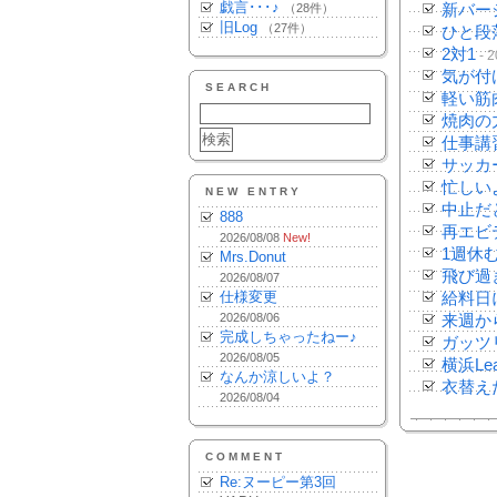
戯言･･･♪
（28件）
新バー
旧Log
（27件）
ひと段
2対1
- 2
気が付
SEARCH
軽い筋
焼肉の
仕事講
サッカ
忙しい
NEW ENTRY
中止だ
888
再エビ
2026/08/08
New!
1週休
Mrs.Donut
飛び過
2026/08/07
仕様変更
給料日
2026/08/06
来週か
完成しちゃったねー♪
ガッツ
2026/08/05
横浜Le
なんか涼しいよ？
衣替え
2026/08/04
COMMENT
Re:ヌーピー第3回