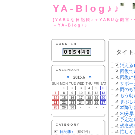
YA-Blog♪♪
(YABUな日記帳♪＋
＝YA-Blog♪♪
COUNTER
タイト
消える
CALENDAR
回復で
«
»
2015.6
回復に
サポー
SUN
MON
TUE
WED
THU
FRI
SAT
-
1
2
3
4
5
6
雨のち
7
8
9
10
11
12
13
もう朝
14
15
16
17
18
19
20
まぶし
21
22
23
24
25
26
27
本降り
28
29
30
-
-
-
-
-
-
-
-
-
-
-
20分早
予定な
CATEGORY
残念残
日記帳♪
忙しく
（5974件）