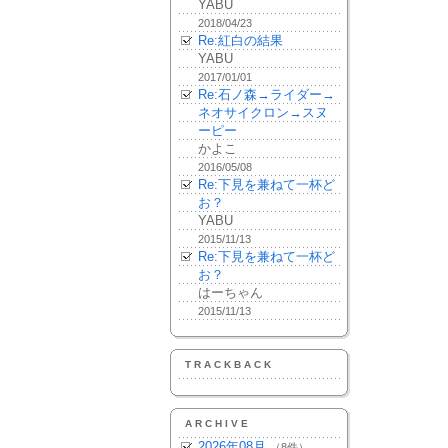
YABU
2018/04/23
Re:紅白の結果
YABU
2017/01/01
Re:石ノ森→ライダー→
ネオサイクロン→スヌ
ーピー
かよこ
2016/05/08
Re:下見を兼ねて一杯ど
お？
YABU
2015/11/13
Re:下見を兼ねて一杯ど
お？
はーちゃん
2015/11/13
TRACKBACK
ARCHIVE
2026年08月
（8件）