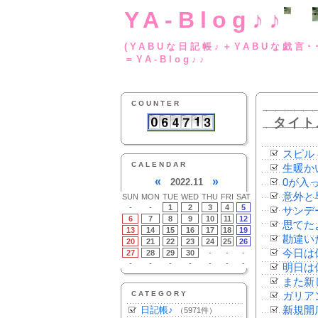
YA-Blog♪♪
(YABUな日記帳♪＋
＝YA-Blog♪♪
COUNTER
タイト
スピル
CALENDAR
生暖か
«
»
2022.11
0が入
意外と
SUN
MON
TUE
WED
THU
FRI
SAT
-
-
1
2
3
4
5
サンデー
6
7
8
9
10
11
12
思てた
13
14
15
16
17
18
19
勘違い
20
21
22
23
24
25
26
今日は
27
28
29
30
-
-
-
-
-
-
-
-
-
-
明日は
また新
CATEGORY
ガリア
日記帳♪
新規開
（5971件）