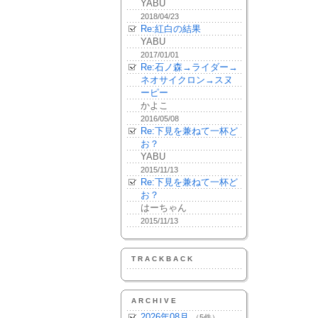
YABU
2018/04/23
Re:紅白の結果
YABU
2017/01/01
Re:石ノ森→ライダー→
ネオサイクロン→スヌ
ーピー
かよこ
2016/05/08
Re:下見を兼ねて一杯ど
お？
YABU
2015/11/13
Re:下見を兼ねて一杯ど
お？
はーちゃん
2015/11/13
TRACKBACK
ARCHIVE
2026年08月
（5件）