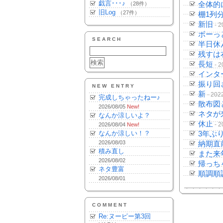
戯言･･･♪
（28件）
全体的
旧Log
（27件）
棚1列
新旧
- 2
ボーっ
SEARCH
半日休
残すは
長短
- 2
インタ
振り回
NEW ENTRY
新
- 202
完成しちゃったねー♪
散布図
2026/08/05
New!
ネタが
なんか涼しいよ？
休止
- 2
2026/08/04
New!
なんか涼しい！？
3年ぶ
2026/08/03
納期直
積み直し
また来
2026/08/02
帰っち
ネタ豊富
順調順
2026/08/01
COMMENT
Re:ヌーピー第3回