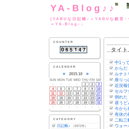
YA-Blog♪♪
(YABUな日記帳♪＋
＝YA-Blog♪♪
COUNTER
タイト
中1っ
CALENDAR
からだ
«
»
2015.10
ルナト
座りっ
SUN
MON
TUE
WED
THU
FRI
SAT
-
-
-
-
1
2
3
近況報
4
5
6
7
8
9
10
セルフ
11
12
13
14
15
16
17
倒れた
18
19
20
21
22
23
24
昼うど
25
26
27
28
29
30
31
-
-
-
-
-
-
-
今から
有休の
CATEGORY
二転三
日記帳♪
ウォー
（5972件）