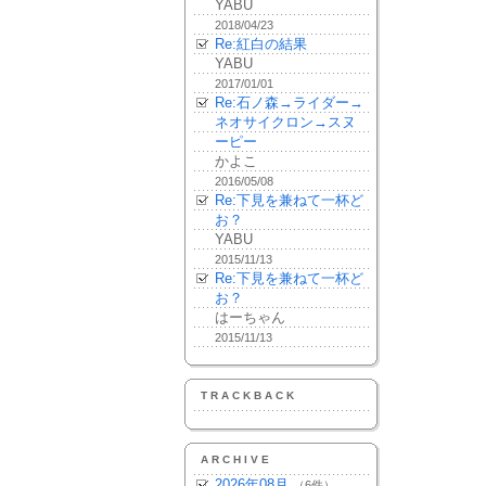
YABU
2018/04/23
Re:紅白の結果
YABU
2017/01/01
Re:石ノ森→ライダー→
ネオサイクロン→スヌ
ーピー
かよこ
2016/05/08
Re:下見を兼ねて一杯ど
お？
YABU
2015/11/13
Re:下見を兼ねて一杯ど
お？
はーちゃん
2015/11/13
TRACKBACK
ARCHIVE
2026年08月
（6件）