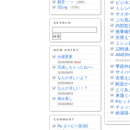
戯言･･･♪
（28件）
ビジネ
旧Log
（27件）
ミシン
サイボ
ぷち呑
SEARCH
内部監
無事確
衣替え
ミシン
12時
NEW ENTRY
AMER
仕様変更
2015/10
2026/08/06
New!
季節外
完成しちゃったねー♪
サイバ
2026/08/05
なんか涼しいよ？
衣替え
2026/08/04
献血か
なんか涼しい！？
とりあ
2026/08/03
来週ぐ
積み直し
8セッ
2026/08/02
チェッ
給湯器
COMMENT
Re:ヌーピー第3回