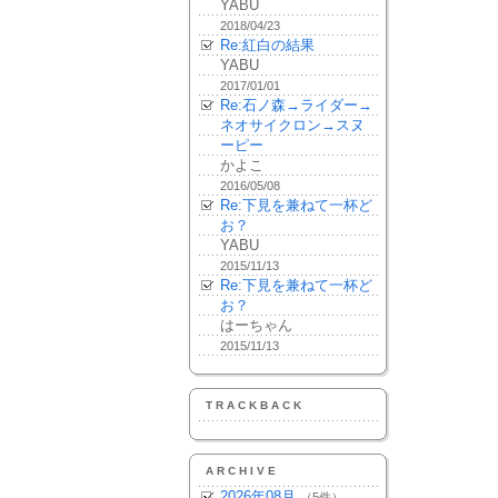
YABU
2018/04/23
Re:紅白の結果
YABU
2017/01/01
Re:石ノ森→ライダー→
ネオサイクロン→スヌ
ーピー
かよこ
2016/05/08
Re:下見を兼ねて一杯ど
お？
YABU
2015/11/13
Re:下見を兼ねて一杯ど
お？
はーちゃん
2015/11/13
TRACKBACK
ARCHIVE
2026年08月
（5件）