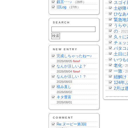
戯言･･･♪
（28件）
スゴイ
旧Log
（27件）
土砂降
ひなあ
緊急地
SEARCH
うらや
の
- 202
久々に
チェッ
バタコ
NEW ENTRY
土日に
完成しちゃったねー♪
いつも
2026/08/05
New!
老化
- 2
なんか涼しいよ？
一致
- 2
2026/08/04
New!
なんか涼しい！？
紐解け
2026/08/03
124年
積み直し
2月は
2026/08/02
ネタ豊富
2026/08/01
COMMENT
Re:ヌーピー第3回