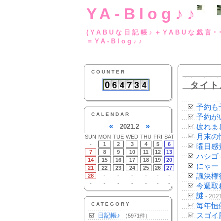
YA-Blog♪♪
(YABUな日記帳♪＋
＝YA-Blog♪♪
COUNTER
タイト
予約も
CALENDAR
予約が
«
»
2021.2
疲れま
月末の
SUN
MON
TUE
WED
THU
FRI
SAT
-
1
2
3
4
5
6
曜日感
7
8
9
10
11
12
13
ハシゴ
14
15
16
17
18
19
20
にゃー
21
22
23
24
25
26
27
議決権
28
-
-
-
-
-
-
-
-
-
-
-
-
-
今週取
謎
- 202
CATEGORY
毎年恒
日記帳♪
スゴイ
（5971件）