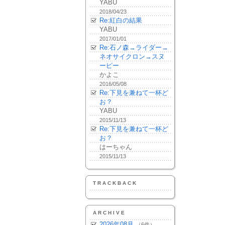
YABU
2018/04/23
Re:紅白の結果
YABU
2017/01/01
Re:石ノ森→ライダー→
ネオサイクロン→スヌ
ーピー
かよこ
2016/05/08
Re:下見を兼ねて一杯ど
お？
YABU
2015/11/13
Re:下見を兼ねて一杯ど
お？
はーちゃん
2015/11/13
TRACKBACK
ARCHIVE
2026年08月
（6件）