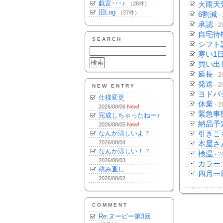
戯言･･･♪
（28件）
大雨天
旧Log
（27件）
6割減
-
承認
- 2
自宅待
SEARCH
シフト
寒い1
買い出
延長
- 2
発送
- 2
NEW ENTRY
ヨドバ
仕様変更
休業
- 2
2026/08/06
New!
緊急事
完成しちゃったねー♪
納品予
2026/08/05
New!
なんか涼しいよ？
引きこ
2026/08/04
本屋さ
なんか涼しい！？
検温
- 2
2026/08/03
カラー
積み直し
四月一
2026/08/02
COMMENT
Re:ヌーピー第3回