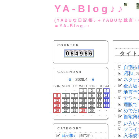
YA-Blog♪♪
(YABUな日記帳♪＋
＝YA-Blog♪♪
COUNTER
タイト
自宅待
CALENDAR
昭和
- 2
«
»
2020.4
ネタナ
全力坂
SUN
MON
TUE
WED
THU
FRI
SAT
-
-
-
1
2
3
4
地震予
5
6
7
8
9
10
11
アラー
12
13
14
15
16
17
18
通販で
19
20
21
22
23
24
25
めでた
26
27
28
29
30
-
-
-
-
-
-
-
-
-
自宅待
いろい
CATEGORY
フライ
日記帳♪
入場規
（5972件）