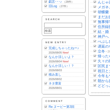
戯言･･･♪
（28件）
んじゃ
旧Log
（27件）
メガネ
胡蝶蘭
まだお
SEARCH
無事帰
住所録
結・婚
神戸へ
ぺぷし
NEW ENTRY
遅延の
完成しちゃったねー♪
立冬
- 2
2026/08/05
New!
帰った
なんか涼しいよ？
久々の
2026/08/04
New!
なんか涼しい！？
区民ま
2026/08/03
祝日と
積み直し
今年も
2026/08/02
朝から
ネタ豊富
どどっ
2026/08/01
COMMENT
Re:ヌーピー第3回