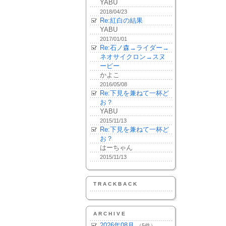
YABU
2018/04/23
Re:紅白の結果
YABU
2017/01/01
Re:石ノ森→ライダー→
ネオサイクロン→スヌ
ーピー
かよこ
2016/05/08
Re:下見を兼ねて一杯ど
お？
YABU
2015/11/13
Re:下見を兼ねて一杯ど
お？
はーちゃん
2015/11/13
TRACKBACK
ARCHIVE
2026年08月
（5件）