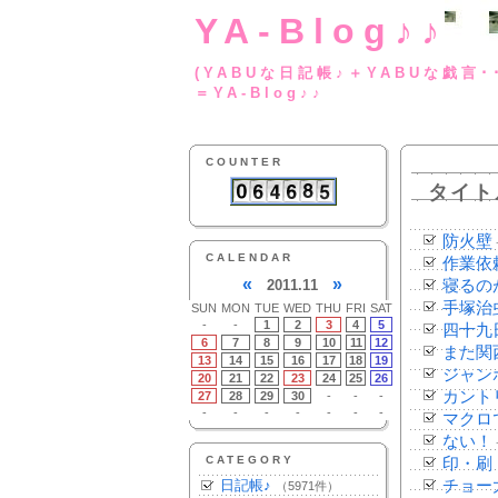
YA-Blog♪♪
(YABUな日記帳♪＋
＝YA-Blog♪♪
COUNTER
タイト
防火壁
CALENDAR
作業依
«
»
2011.11
寝るの
手塚治
SUN
MON
TUE
WED
THU
FRI
SAT
-
-
1
2
3
4
5
四十九
6
7
8
9
10
11
12
また関
13
14
15
16
17
18
19
ジャン
20
21
22
23
24
25
26
カント
27
28
29
30
-
-
-
-
-
-
-
-
-
-
マクロ
ない！
CATEGORY
印・刷
日記帳♪
チョー
（5971件）