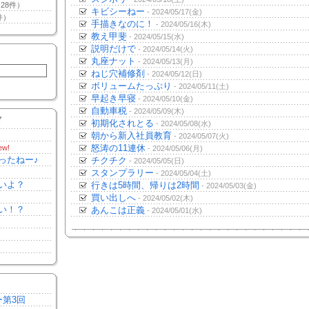
28件）
キビシーねー
- 2024/05/17(金)
件）
手描きなのに！
- 2024/05/16(木)
教え甲斐
- 2024/05/15(水)
説明だけで
- 2024/05/14(火)
丸座ナット
- 2024/05/13(月)
ねじ穴補修剤
- 2024/05/12(日)
ボリュームたっぷり
- 2024/05/11(土)
早起き早寝
- 2024/05/10(金)
自動車税
- 2024/05/09(木)
Y
初期化されとる
- 2024/05/08(水)
朝から新入社員教育
- 2024/05/07(火)
怒涛の11連休
ew!
- 2024/05/06(月)
ったねー♪
チクチク
- 2024/05/05(日)
スタンプラリー
- 2024/05/04(土)
いよ？
行きは5時間、帰りは2時間
- 2024/05/03(金)
買い出しへ
- 2024/05/02(木)
い！？
あんこは正義
- 2024/05/01(水)
ー第3回