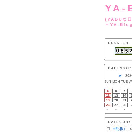
YA-
(YA
＝YA-Blo
COUNTER
CALENDAR
«
202
SUN
MON
TUE
W
-
-
-
5
6
7
12
13
14
19
20
21
26
27
28
-
-
-
CATEGORY
日記帳♪
（5