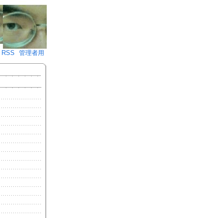
♪)÷2
RSS
管理者用