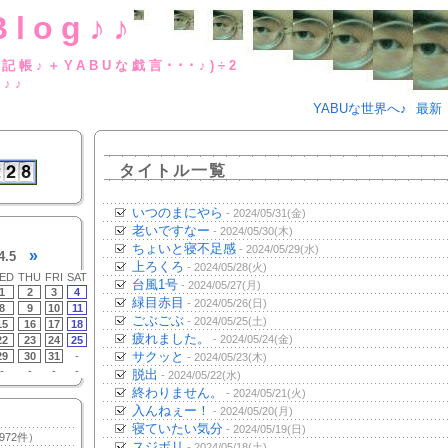
Blog♪♪
BUな日記帳♪＋YABUな戯言･･･
g♪♪
YABUな世界へ♪
最新
タイトル一覧
いつのまにやら
- 2024/05/31(金)
老いですなー
- 2024/05/30(木)
ちょいと寝不足感
- 2024/05/29(水)
»
4.5
上ろくろ
- 2024/05/28(火)
ED
THU
FRI
SAT
台風1号
- 2024/05/27(月)
1
2
3
4
緑目赤目
- 2024/05/26(日)
8
9
10
11
ごぶごぶ
- 2024/05/25(土)
15
16
17
18
疲れました。
- 2024/05/24(金)
22
23
24
25
サクッと
29
30
31
-
- 2024/05/23(木)
-
-
-
-
脱出
- 2024/05/22(水)
終わりません。
- 2024/05/21(火)
入んねぇー！
- 2024/05/20(月)
寝ていたい気分
- 2024/05/19(日)
972件）
スジボリ
- 2024/05/18(土)