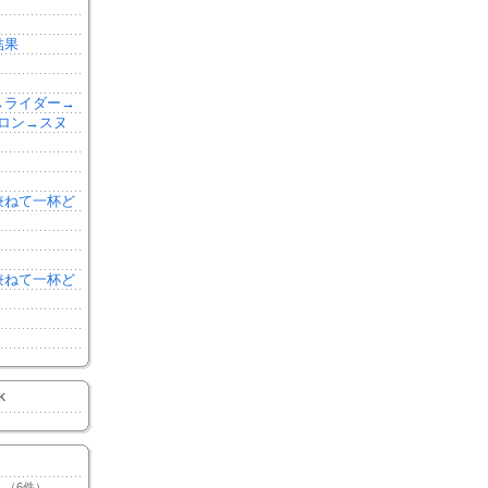
結果
森→ライダー→
ロン→スヌ
を兼ねて一杯ど
を兼ねて一杯ど
K
（6件）