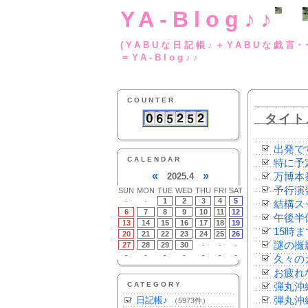
YA-Blog♪♪
(YABUな日記帳♪＋
＝YA-Blog♪♪
COUNTER
タイト
出発で
CALENDAR
特に予
«
»
2025.4
万博本
予行演
SUN
MON
TUE
WED
THU
FRI
SAT
-
-
1
2
3
4
5
結構ス
6
7
8
9
10
11
12
午後半
13
14
15
16
17
18
19
15時
20
21
22
23
24
25
26
謎の撮
27
28
29
30
-
-
-
-
-
-
-
-
-
-
久々の
お疲れ
CATEGORY
弾丸沖
日記帳♪
弾丸沖
（5973件）