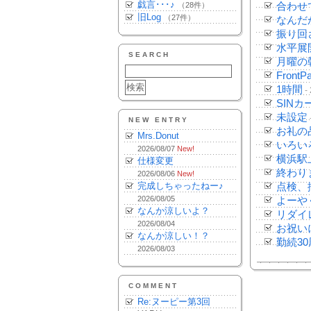
戯言･･･♪
（28件）
合わせ
旧Log
（27件）
なんだ
振り回
水平展
SEARCH
月曜の
FrontP
1時間
-
SINカ
未設定
NEW ENTRY
お礼の
Mrs.Donut
いろい
2026/08/07
New!
横浜駅
仕様変更
終わり
2026/08/06
New!
完成しちゃったねー♪
点検、
2026/08/05
よーや
なんか涼しいよ？
リダイ
2026/08/04
お祝い
なんか涼しい！？
勤続3
2026/08/03
COMMENT
Re:ヌーピー第3回