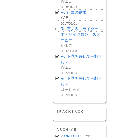
YABU
2018/04/23
Re:紅白の結果
YABU
2017/01/01
Re:石ノ森→ライダー→
ネオサイクロン→スヌ
ーピー
かよこ
2016/05/08
Re:下見を兼ねて一杯ど
お？
YABU
2015/11/13
Re:下見を兼ねて一杯ど
お？
はーちゃん
2015/11/13
TRACKBACK
ARCHIVE
2026年08月
（7件）