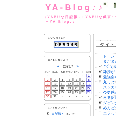
YA-Blog♪♪
(YABUな日記帳♪＋
＝YA-Blog♪♪
COUNTER
タイト
ドーン
CALENDAR
まだま
«
»
2023.7
予定が
雑務が
SUN
MON
TUE
WED
THU
FRI
SAT
-
-
-
-
-
-
1
勉強会
2
3
4
5
6
7
8
丸っと
9
10
11
12
13
14
15
スッカ
16
17
18
19
20
21
22
今更感
23
24
25
26
27
28
29
30
31
-
-
-
-
-
再選択
ダビン
めんど
CATEGORY
エラっ
日記帳♪
（5974件）