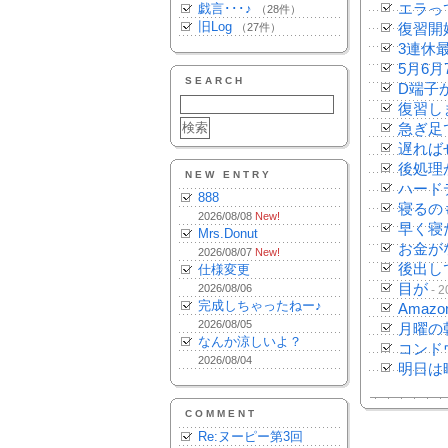
戯言･･･♪
エラっ
（28件）
旧Log
（27件）
復習開
3連休
5月6
SEARCH
D端子か
復習し
急ぎ足
遅れば
後処理
NEW ENTRY
ハード
888
寝るの
2026/08/08
New!
早く寝
Mrs.Donut
お金が
2026/08/07
New!
後出し
仕様変更
目が
2026/08/06
- 2
完成しちゃったねー♪
Amaz
2026/08/05
月曜の
なんか涼しいよ？
コンド
2026/08/04
明日は
COMMENT
Re:ヌーピー第3回