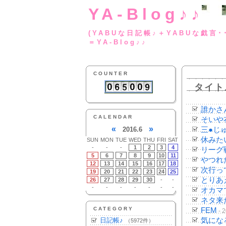
YA-Blog♪♪
(YABUな日記帳♪＋
＝YA-Blog♪♪
COUNTER
タイト
誰かさん
CALENDAR
そいや
«
»
2016.6
三●じ
休みた
SUN
MON
TUE
WED
THU
FRI
SAT
-
-
-
1
2
3
4
リーグ
5
6
7
8
9
10
11
やつれ
12
13
14
15
16
17
18
次行っ
19
20
21
22
23
24
25
とりあ
26
27
28
29
30
-
-
-
-
-
-
-
-
-
オカマ
ネタ来
CATEGORY
FEM
- 
日記帳♪
気にな
（5972件）