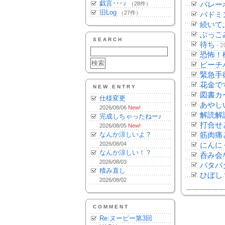
戯言･･･♪
（28件）
バレー
旧Log
（27件）
バドミ
続いて
ぶっこ
SEARCH
待ち
- 2
恐怖！
ビーチ
緊急手
花金で
NEW ENTRY
図書カ
仕様変更
あやし
2026/08/06
New!
解読解
完成しちゃったねー♪
打合せ
2026/08/05
New!
なんか涼しいよ？
筋肉痛
2026/08/04
にんに
なんか涼しい！？
呑み会
2026/08/03
バタバ
積み直し
ひぼし
2026/08/02
COMMENT
Re:ヌーピー第3回