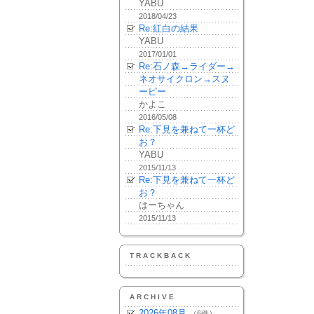
YABU
2018/04/23
Re:紅白の結果
YABU
2017/01/01
Re:石ノ森→ライダー→
ネオサイクロン→スヌ
ーピー
かよこ
2016/05/08
Re:下見を兼ねて一杯ど
お？
YABU
2015/11/13
Re:下見を兼ねて一杯ど
お？
はーちゃん
2015/11/13
TRACKBACK
ARCHIVE
2026年08月
（6件）