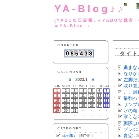
YA-Blog♪♪
(YABUな日記帳♪＋
＝YA-Blog♪♪
COUNTER
タイト
進まな
CALENDAR
なりが
«
»
2023.1
左脚だ
取り置
SUN
MON
TUE
WED
THU
FRI
SAT
1
2
3
4
5
6
7
ここ最
8
9
10
11
12
13
14
最強っ
15
16
17
18
19
20
21
サンプ
22
23
24
25
26
27
28
氷の粒
29
30
31
-
-
-
-
-
-
-
-
-
-
-
寒くな
戦隊ロ
CATEGORY
プレ○○
日記帳♪
青空
（5974件）
- 2