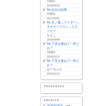
YABU
2018/04/23
Re:紅白の結果
YABU
2017/01/01
Re:石ノ森→ライダー→
ネオサイクロン→スヌ
ーピー
かよこ
2016/05/08
Re:下見を兼ねて一杯ど
お？
YABU
2015/11/13
Re:下見を兼ねて一杯ど
お？
はーちゃん
2015/11/13
TRACKBACK
ARCHIVE
2026年08月
（8件）