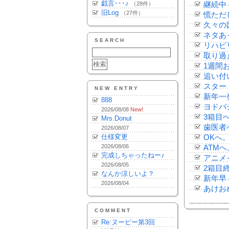
戯言･･･♪
（28件）
継続中
旧Log
（27件）
慌ただ
久々の
ネタあ
SEARCH
リハビ
取り過
1週間
追い付
スター
NEW ENTRY
新年一
888
ヨドバ
2026/08/08
New!
3箱目
Mrs.Donut
歯医者
2026/08/07
仕様変更
OKへ
2026/08/06
ATMへ
完成しちゃったねー♪
アニメ
2026/08/05
2箱目
なんか涼しいよ？
新年早
2026/08/04
あけお
COMMENT
Re:ヌーピー第3回