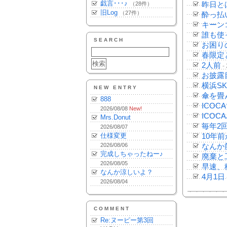
戯言･･･♪
（28件）
昨日と
旧Log
（27件）
酔っ払
キーン
誰も使
SEARCH
お困り
春限定
2人前
-
お披露
横浜S
NEW ENTRY
傘を畳
888
ICOC
2026/08/08
New!
ICOC
Mrs.Donut
毎年2
2026/08/07
仕様変更
10年
2026/08/06
なんか
完成しちゃったねー♪
廃棄と
2026/08/05
早速、
なんか涼しいよ？
4月1日
2026/08/04
COMMENT
Re:ヌーピー第3回