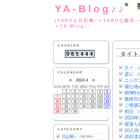
YA-Blog♪♪
(YABUな日記帳♪＋
＝YA-Blog♪♪
COUNTER
タイト
久々
- 2
CALENDAR
逆に
- 2
«
»
2024.4
ニジゲ
寝心地
SUN
MON
TUE
WED
THU
FRI
SAT
-
1
2
3
4
5
6
朝9時
7
8
9
10
11
12
13
最終日
14
15
16
17
18
19
20
ご挨拶
21
22
23
24
25
26
27
初日
28
29
30
-
-
-
-
- 2
-
-
-
-
-
-
-
2023
寝落ち
CATEGORY
10人
日記帳♪
20日支
（5974件）