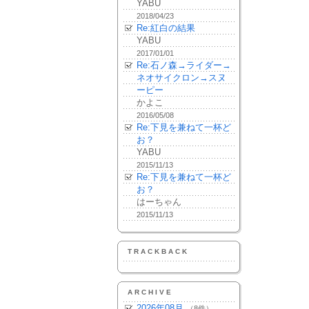
YABU
2018/04/23
Re:紅白の結果
YABU
2017/01/01
Re:石ノ森→ライダー→
ネオサイクロン→スヌ
ーピー
かよこ
2016/05/08
Re:下見を兼ねて一杯ど
お？
YABU
2015/11/13
Re:下見を兼ねて一杯ど
お？
はーちゃん
2015/11/13
TRACKBACK
ARCHIVE
2026年08月
（8件）