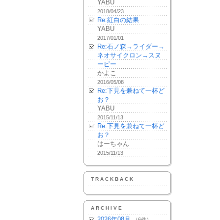
YABU
2018/04/23
Re:紅白の結果
YABU
2017/01/01
Re:石ノ森→ライダー→
ネオサイクロン→スヌ
ーピー
かよこ
2016/05/08
Re:下見を兼ねて一杯ど
お？
YABU
2015/11/13
Re:下見を兼ねて一杯ど
お？
はーちゃん
2015/11/13
TRACKBACK
ARCHIVE
2026年08月
（6件）