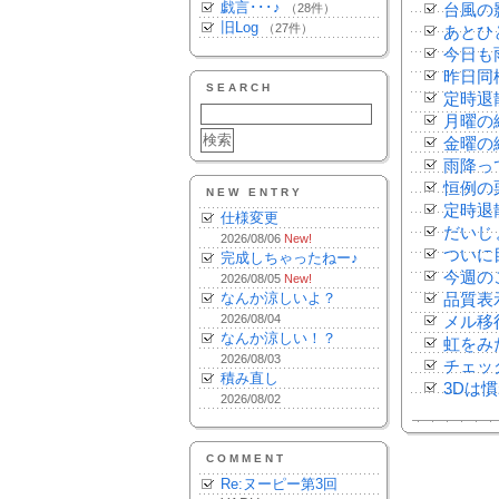
戯言･･･♪
（28件）
台風の
旧Log
（27件）
あとひ
今日も
昨日同
SEARCH
定時退
月曜の
金曜の
雨降っ
恒例の
NEW ENTRY
定時退
仕様変更
だいじ
2026/08/06
New!
ついに
完成しちゃったねー♪
今週の
2026/08/05
New!
なんか涼しいよ？
品質表
2026/08/04
メル移
なんか涼しい！？
虹をみ
2026/08/03
チェッ
積み直し
3Dは
2026/08/02
COMMENT
Re:ヌーピー第3回