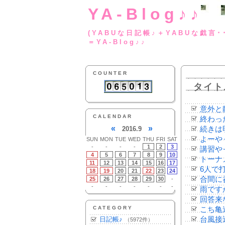
YA-Blog♪♪
(YABUな日記帳♪＋
＝YA-Blog♪♪
COUNTER
タイト
意外と
CALENDAR
終わっ
«
»
2016.9
続きは
よーや
SUN
MON
TUE
WED
THU
FRI
SAT
-
-
-
-
1
2
3
講習や
4
5
6
7
8
9
10
トーナ
11
12
13
14
15
16
17
6人で
18
19
20
21
22
23
24
合間に
25
26
27
28
29
30
-
-
-
-
-
-
-
-
雨です
回答来
CATEGORY
こち亀
日記帳♪
台風接
（5972件）