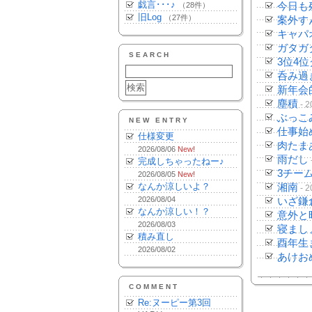
戯言･･･♪
（28件）
今日も
旧Log
（27件）
案外す
キャパ
ガタガ
SEARCH
3位4
呑み過
新年会
塵積
- 2
ぶっこ
NEW ENTRY
仕事始
仕様変更
肉たま
2026/08/06
New!
雨だし
完成しちゃったねー♪
3チー
2026/08/05
New!
なんか涼しいよ？
湘南
- 2
2026/08/04
いざ鎌
なんか涼しい！？
意外と
2026/08/03
寝まし
積み直し
酉年生
2026/08/02
あけお
COMMENT
Re:ヌーピー第3回