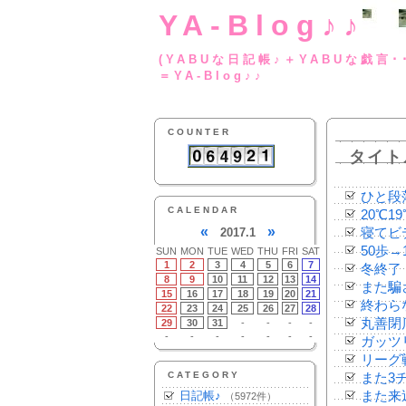
YA-Blog♪♪
(YABUな日記帳♪＋
＝YA-Blog♪♪
COUNTER
タイト
ひと段
CALENDAR
20℃19
«
»
2017.1
寝てビ
50歩→
SUN
MON
TUE
WED
THU
FRI
SAT
1
2
3
4
5
6
7
冬終了
8
9
10
11
12
13
14
また騙
15
16
17
18
19
20
21
終わら
22
23
24
25
26
27
28
丸善閉
29
30
31
-
-
-
-
-
-
-
-
-
-
-
ガッツ
リーグ
CATEGORY
また3
日記帳♪
また来
（5972件）