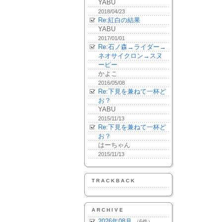
YABU
2018/04/23
Re:紅白の結果
YABU
2017/01/01
Re:石ノ森→ライダー→
ネオサイクロン→スヌ
ーピー
かよこ
2016/05/08
Re:下見を兼ねて一杯ど
お？
YABU
2015/11/13
Re:下見を兼ねて一杯ど
お？
はーちゃん
2015/11/13
TRACKBACK
ARCHIVE
2026年08月
（6件）