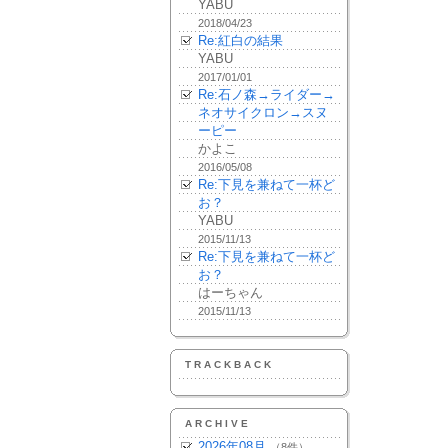
YABU
2018/04/23
Re:紅白の結果
YABU
2017/01/01
Re:石ノ森→ライダー→
ネオサイクロン→スヌ
ーピー
かよこ
2016/05/08
Re:下見を兼ねて一杯ど
お？
YABU
2015/11/13
Re:下見を兼ねて一杯ど
お？
はーちゃん
2015/11/13
TRACKBACK
ARCHIVE
2026年08月
（8件）