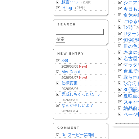
戯言･･･♪
（28件）
シニア
旧Log
（27件）
今日も
夏休み
ごゆる
SEARCH
12時
- 2
Uター
恒例行
皿の色
キタの
NEW ENTRY
名古屋
888
マッタ
2026/08/08
New!
台風で
Mrs.Donut
取られ
2026/08/07
New!
仕様変更
水ぶく
2026/08/06
30回
完成しちゃったねー♪
夏映画
2026/08/05
スキャ
なんか涼しいよ？
納品前
2026/08/04
ページ
COMMENT
Re:ヌーピー第3回