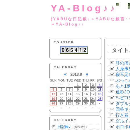
YA-Blog♪♪
(YABUな日記帳♪＋
＝YA-Blog♪♪
COUNTER
タイト
耳の痛
CALENDAR
人身事
«
»
2018.8
寝不足
ぶっこ
SUN
MON
TUE
WED
THU
FRI
SAT
-
-
-
1
2
3
4
あと1
5
6
7
8
9
10
11
通称JO
12
13
14
15
16
17
18
ヘビロ
19
20
21
22
23
24
25
ダブル
26
27
28
29
30
31
-
-
-
-
-
-
-
-
回答キ
行き着
CATEGORY
ダルイ
日記帳♪
ボロボ
（5974件）