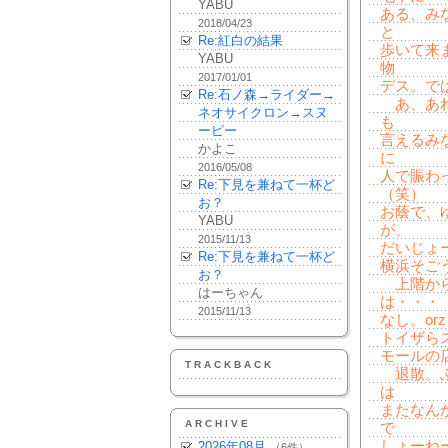
YABU
ある、み
2018/04/23
と
Re:紅白の結果
歩いて来
YABU
物
2017/01/01
デス。で
Re:石ノ森→ライダー→
あ、あれ
ネオサイクロン→スヌ
も
ーピー
言えるみ
かよこ
に
2016/05/08
人で賑わ
Re:下見を兼ねて一杯ど
（笑）
お？
お蔭で、
YABU
が、
2015/11/13
だいじょ
Re:下見を兼ねて一杯ど
横浜そご
お？
上階から
はーちゃん
は・・・
2015/11/13
なし。o
トイザら
モールの
TRACKBACK
退散。ぶ
は
またなん
ARCHIVE
で
しょーね
2026年08月
（6件）