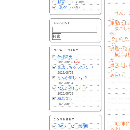
戯言･･･♪
（28件）
旧Log
（27件）
うん、こ
に
軍配は上
SEARCH
腹ごしら
休
ですので
で、
近場で済
NEW ENTRY
横浜は桜
仕様変更
が
2026/08/06
New!
出来まし
完成しちゃったねー♪
と
2026/08/05
みらい。
なんか涼しいよ？
2026/08/04
なんか涼しい！？
2026/08/03
積み直し
2026/08/02
COMMENT
6月末に
Re:ヌーピー第3回
地下に