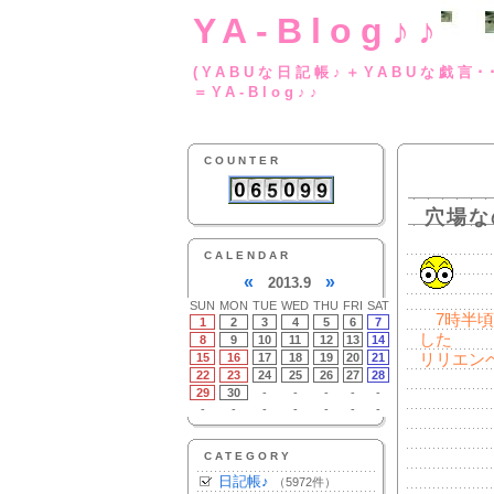
YA-Blog♪♪
(YABUな日記帳♪＋
＝YA-Blog♪♪
COUNTER
穴場な
CALENDAR
«
»
2013.9
SUN
MON
TUE
WED
THU
FRI
SAT
7時半頃
1
2
3
4
5
6
7
した
8
9
10
11
12
13
14
15
16
17
18
19
20
21
リリエン
22
23
24
25
26
27
28
29
30
-
-
-
-
-
-
-
-
-
-
-
-
CATEGORY
日記帳♪
（5972件）