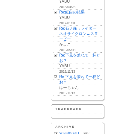
YABU
2018/04/23
Re:紅白の結果
YABU
2017/01/01
Re:石ノ森→ライダー→
ネオサイクロン→スヌ
ーピー
かよこ
2016/05/08
Re:下見を兼ねて一杯ど
お？
YABU
2015/11/13
Re:下見を兼ねて一杯ど
お？
はーちゃん
2015/11/13
TRACKBACK
ARCHIVE
2026年08月
（6件）