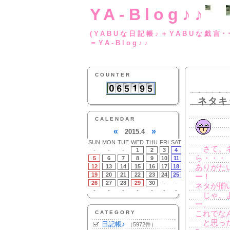
YA-Blog♪♪
(YABUな日記帳♪＋
＝YA-Blog♪♪
COUNTER
ネタキ
CALENDAR
«
»
2015.4
SUN
MON
TUE
WED
THU
FRI
SAT
さて。ネ
-
-
-
1
2
3
4
ら・・・
5
6
7
8
9
10
11
12
13
14
15
16
17
18
ありがた
19
20
21
22
23
24
25
ー！
26
27
28
29
30
-
-
ネタが揃
-
-
-
-
-
-
-
じゃ、よ
ー、
CATEGORY
これでな
と思った
日記帳♪
（5972件）