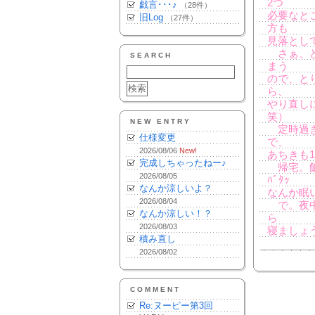
2つ
戯言･･･♪
（28件）
必要なと
旧Log
（27件）
方も
見落とし
さぁ、ど
SEARCH
まう
ので、と
ら、
やり直し
笑）
NEW ENTRY
定時過ぎ
仕様変更
で、
2026/08/06
New!
あちきも
完成しちゃったねー♪
帰宅。飯。
2026/08/05
ﾊﾞﾀｯ
なんか涼しいよ？
なんか眠
2026/08/04
で。夜中
なんか涼しい！？
ら
2026/08/03
寝ましょ
積み直し
2026/08/02
COMMENT
Re:ヌーピー第3回