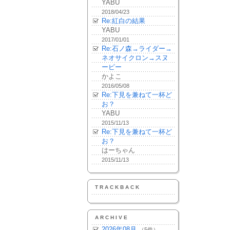
YABU
2018/04/23
Re:紅白の結果
YABU
2017/01/01
Re:石ノ森→ライダー→
ネオサイクロン→スヌ
ーピー
かよこ
2016/05/08
Re:下見を兼ねて一杯ど
お？
YABU
2015/11/13
Re:下見を兼ねて一杯ど
お？
はーちゃん
2015/11/13
TRACKBACK
ARCHIVE
2026年08月
（5件）