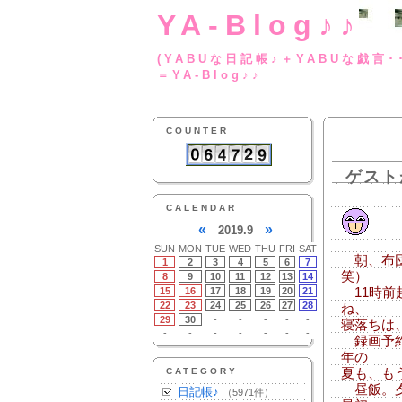
YA-Blog♪♪
(YABUな日記帳♪＋
＝YA-Blog♪♪
COUNTER
ゲスト
CALENDAR
«
»
2019.9
SUN
MON
TUE
WED
THU
FRI
SAT
朝、布団
1
2
3
4
5
6
7
笑）
8
9
10
11
12
13
14
15
16
17
18
19
20
21
11時前
22
23
24
25
26
27
28
ね、
29
30
-
-
-
-
-
寝落ちは
-
-
-
-
-
-
-
録画予約
年の
CATEGORY
夏も、も
昼飯。夕
日記帳♪
（5971件）