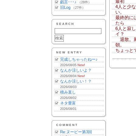
最初
戯言･･･♪
（28件）
4人と少
旧Log
（27件）
い。
最終的に
たら
SEARCH
6人と寂
イ？
退散。風
朝。
ちょっと
NEW ENTRY
完成しちゃったねー♪
2026/08/05
New!
なんか涼しいよ？
2026/08/04
New!
なんか涼しい！？
2026/08/03
積み直し
2026/08/02
ネタ豊富
2026/08/01
COMMENT
Re:ヌーピー第3回