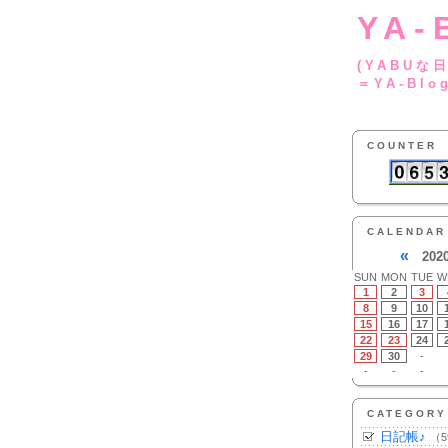
YA-
(YA
＝YA-Blo
COUNTER
CALENDAR
«
202
SUN
MON
TUE
W
1
2
3
8
9
10
15
16
17
22
23
24
29
30
-
-
-
-
CATEGORY
日記帳♪
（5