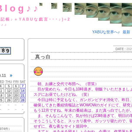
Blog♪♪
BUな日記帳♪＋YABUな戯言･･･
g♪♪
YABUな世界へ♪
最新
DATE :
202
真っ白
»
0.11
ED
THU
FRI
SAT
朝、お嬢と交代で布団へ。（苦笑）
4
5
6
7
目が覚めたら、今日も10時過ぎ。朝飯？いただきまし
11
12
13
14
スグにお昼でしたけどね。（笑）
18
19
20
21
今日は特に予定もなく。ガンガンビデオ消化で。昨日
25
26
27
28
確保してきた番組情報誌とWOWOWのガイドにて、研究
-
-
-
-
-
-
-
-
もう12月ですね。年末の番組表は、まだ真っ白でしたが
ま、そんなこんなで。気が付けば23時過ぎて、明日の
そうこうしてると、スッカリ夜中。ガッツリ寝たので、
せずに、夜な夜なサイト巡回中。
974件）
さてと。そろそろ寝ましょうかね。今週は、作業落ち