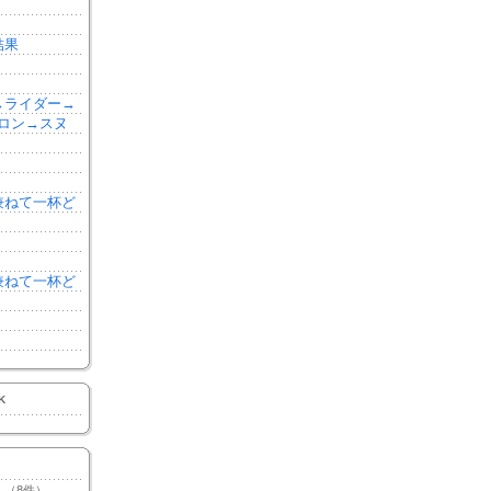
結果
森→ライダー→
ロン→スヌ
を兼ねて一杯ど
を兼ねて一杯ど
K
（8件）