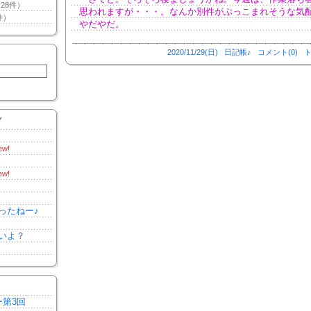
28件）
思われますが・・・。なんか別件がぶっこまれそうな気
件）
やだやだ。
2020/11/29(日)
日記帳♪
コメント(0)
ト
Y
ew!
ew!
ったねー♪
いよ？
ー第3回