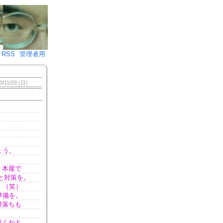
♪)÷2
RSS
管理者用
0/11/29 (日)
ょう。
、本屋で
と対策を。
。（笑）
準備を。
寝落ちも
着くかと