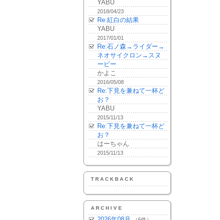
YABU
2018/04/23
Re:紅白の結果
YABU
2017/01/01
Re:石ノ森→ライダー→
ネオサイクロン→スヌ
ーピー
かよこ
2016/05/08
Re:下見を兼ねて一杯ど
お？
YABU
2015/11/13
Re:下見を兼ねて一杯ど
お？
はーちゃん
2015/11/13
TRACKBACK
ARCHIVE
2026年08月
（6件）