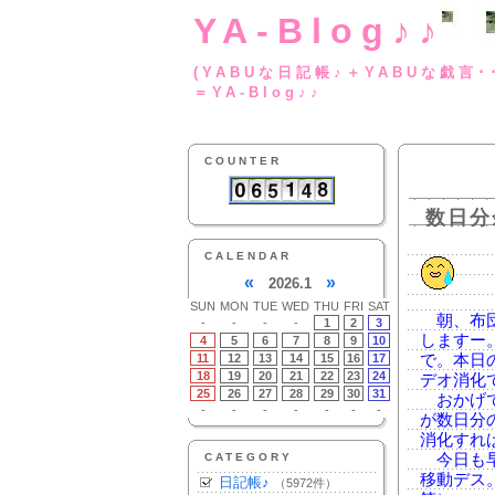
YA-Blog♪♪
(YABUな日記帳♪＋
＝YA-Blog♪♪
COUNTER
数日分
CALENDAR
«
»
2026.1
SUN
MON
TUE
WED
THU
FRI
SAT
朝、布団
-
-
-
-
1
2
3
しますー
4
5
6
7
8
9
10
11
12
13
14
15
16
17
で。本日
18
19
20
21
22
23
24
デオ消化
25
26
27
28
29
30
31
おかげで
-
-
-
-
-
-
-
が数日分
消化すれ
CATEGORY
今日も早
移動デス
日記帳♪
（5972件）