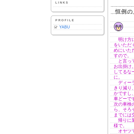
LINKS
恒例の
PROFILE
YABU
明け方に
をいただ
めにいた
すので。
と言って
お出掛け
してるな
に。
ディーラ
きり減り
かですし
車どーで
次の車検
ら、そろ
までには
帰りに業
様で。
オヤツで