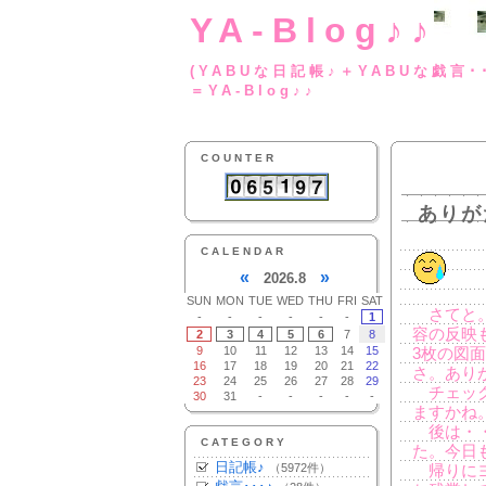
YA-Blog♪♪
(YABUな日記帳♪＋
＝YA-Blog♪♪
COUNTER
ありが
CALENDAR
«
»
2026.8
SUN
MON
TUE
WED
THU
FRI
SAT
さてと。
-
-
-
-
-
-
1
容の反映
2
3
4
5
6
7
8
9
10
11
12
13
14
15
3枚の図
16
17
18
19
20
21
22
さ。あり
23
24
25
26
27
28
29
チェック
30
31
-
-
-
-
-
ますかね
後は・・
CATEGORY
た。今日も
日記帳♪
（5972件）
帰りにヨ