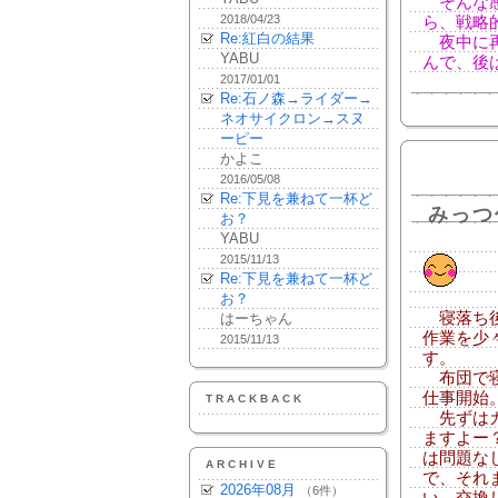
そんな感
2018/04/23
ら、戦略
Re:紅白の結果
夜中に再
YABU
んで、後は
2017/01/01
Re:石ノ森→ライダー→
ネオサイクロン→スヌ
ーピー
かよこ
2016/05/08
Re:下見を兼ねて一杯ど
みっつ
お？
YABU
2015/11/13
Re:下見を兼ねて一杯ど
お？
寝落ち後
はーちゃん
作業を少
2015/11/13
す。
布団で寝
仕事開始
TRACKBACK
先ずはカ
ますよー
は問題な
ARCHIVE
で、それ
2026年08月
（6件）