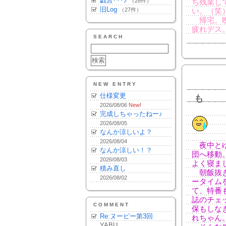
戯言･･･♪
（28件）
ち残業し
旧Log
（27件）
い。（笑
帰宅。晩
疲れデス
SEARCH
NEW ENTRY
仕様変更
も
2026/08/06
New!
完成しちゃったねー♪
2026/08/05
なんか涼しいよ？
2026/08/04
夜中とゆ
なんか涼しい！？
団へ移動
2026/08/03
よく寝ま
積み直し
朝飯抜き
2026/08/02
ータイム
て、特番
誌のチェ
COMMENT
保もしな
Re:ヌーピー第3回
れちゃん
YABU