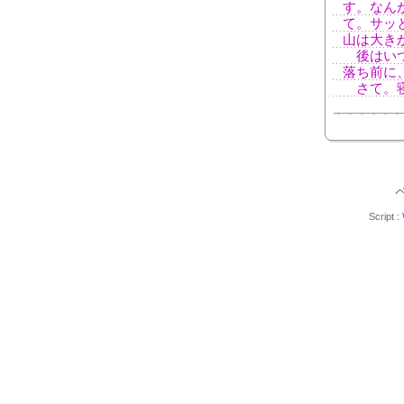
す。なん
て。サッ
山は大き
後はいつ
落ち前に
さて。寝
Script :