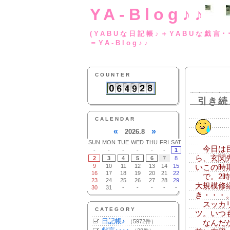
YA-Blog♪♪
(YABUな日記帳♪＋
＝YA-Blog♪♪
COUNTER
引き続
CALENDAR
«
»
2026.8
SUN
MON
TUE
WED
THU
FRI
SAT
今日は目
-
-
-
-
-
-
1
ら、玄関
2
3
4
5
6
7
8
9
10
11
12
13
14
15
いこの時
16
17
18
19
20
21
22
で。2時
23
24
25
26
27
28
29
大規模修
30
31
-
-
-
-
-
き・・・
スッカリ
CATEGORY
ツ。いつ
日記帳♪
（5972件）
なんだか