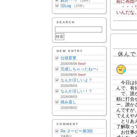
戯言･･･♪
（28件）
前に布団
旧Log
（27件）
・・・リ
いんだな
SEARCH
NEW ENTRY
休んで
仕様変更
2026/08/06
New!
完成しちゃったねー♪
2026/08/05
New!
なんか涼しいよ？
今日は休
2026/08/04
んで、有
なんか涼しい！？
で、誰か
2026/08/03
頼に打合
積み直し
ー。誰か
2026/08/02
んですが
でええや
とりあえ
COMMENT
了解取っ
Re:ヌーピー第3回
お仕事の
YABU