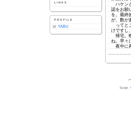
LINKS
ハケンさ
認をお願
を。最終
が、数が
PROFILE
ってとこ
YABU
けですし
帰宅。晩
ね。早々に寝
夜中に再
Script :