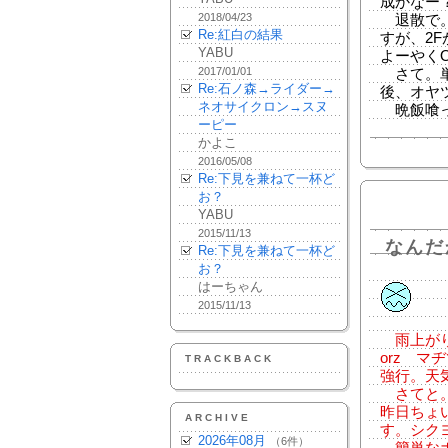
成かなー
2018/04/23
退散で。
Re:紅白の結果
すが、2
YABU
よーやく
2017/01/01
さて。単
Re:石ノ森→ライダー→
後、オヤ
ネオサイクロン→スヌ
晩飯喰っ
ーピー
かよこ
2016/05/08
Re:下見を兼ねて一杯ど
お？
YABU
2015/11/13
なんだ
Re:下見を兼ねて一杯ど
お？
はーちゃん
2015/11/13
雨上がり
orz 
TRACKBACK
強行。天
さてと。
昨日ちょ
ARCHIVE
す。シク
2026年08月
（6件）