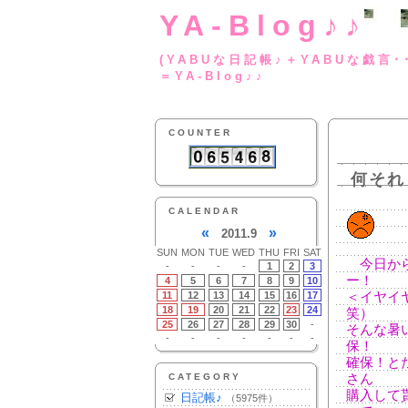
YA-Blog♪♪
(YABUな日記帳♪＋
＝YA-Blog♪♪
COUNTER
何それ
CALENDAR
«
»
2011.9
SUN
MON
TUE
WED
THU
FRI
SAT
今日から
-
-
-
-
1
2
3
ー！
4
5
6
7
8
9
10
11
12
13
14
15
16
17
＜イヤイ
18
19
20
21
22
23
24
笑）
25
26
27
28
29
30
-
そんな暑
-
-
-
-
-
-
-
保！
確保！と
CATEGORY
さん
購入して
日記帳♪
（5975件）