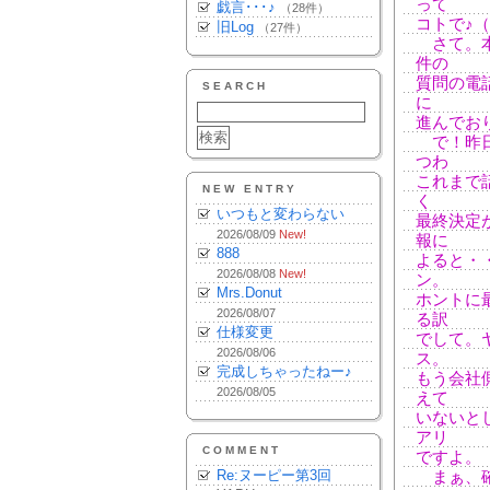
って
戯言･･･♪
（28件）
コトで♪
旧Log
（27件）
さて。本
件の
質問の電
SEARCH
に
進んでお
で！昨日
つわ
これまで
NEW ENTRY
く
いつもと変わらない
最終決定
2026/08/09
New!
報に
888
よると・
2026/08/08
New!
ン。
Mrs.Donut
ホントに
2026/08/07
る訳
仕様変更
でして。
2026/08/06
ス。
完成しちゃったねー♪
もう会社
2026/08/05
えて
いないと
アリ
COMMENT
ですよ。
Re:ヌーピー第3回
まぁ、確