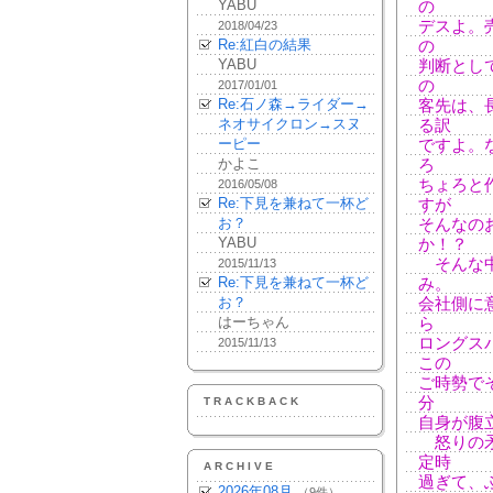
YABU
の
デスよ。
2018/04/23
Re:紅白の結果
の
YABU
判断とし
の
2017/01/01
Re:石ノ森→ライダー→
客先は、
ネオサイクロン→スヌ
る訳
ーピー
ですよ。
かよこ
ろ
ちょろと
2016/05/08
Re:下見を兼ねて一杯ど
すが
お？
そんなの
YABU
か！？
そんな中
2015/11/13
Re:下見を兼ねて一杯ど
み。
お？
会社側に
はーちゃん
ら
ロングス
2015/11/13
この
ご時勢で
分
TRACKBACK
自身が腹立
怒りの矛
定時
ARCHIVE
過ぎて、
2026年08月
（9件）