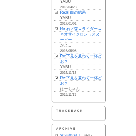
YABU
2018/04/23
Re:紅白の結果
YABU
2017/01/01
Re:石ノ森→ライダー→
ネオサイクロン→スヌ
ーピー
かよこ
2016/05/08
Re:下見を兼ねて一杯ど
お？
YABU
2015/11/13
Re:下見を兼ねて一杯ど
お？
はーちゃん
2015/11/13
TRACKBACK
ARCHIVE
2026年08月
（5件）