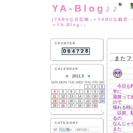
YA-Blog♪♪
(YABUな日記帳♪＋
＝YA-Blog♪♪
COUNTER
またフ
CALENDAR
«
»
2011.9
SUN
MON
TUE
WED
THU
FRI
SAT
今日も昨
-
-
-
-
1
2
3
半に
4
5
6
7
8
9
10
11
12
13
14
15
16
17
退散って
18
19
20
21
22
23
24
ので
25
26
27
28
29
30
-
帰れる時
-
-
-
-
-
-
-
以前、駅
るの
CATEGORY
なんじゃ
また
日記帳♪
（5971件）