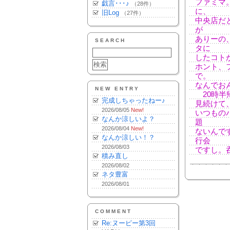
ファミマ
戯言･･･♪
（28件）
に、
旧Log
（27件）
中央店だ
が
ありーの
SEARCH
タに
したコト
ホント、
で。
なんでお
NEW ENTRY
20時半
完成しちゃったねー♪
見続けて
2026/08/05
New!
いつもの
なんか涼しいよ？
題
2026/08/04
New!
ないんで
なんか涼しい！？
行会
2026/08/03
ですし。
積み直し
2026/08/02
ネタ豊富
2026/08/01
COMMENT
Re:ヌーピー第3回