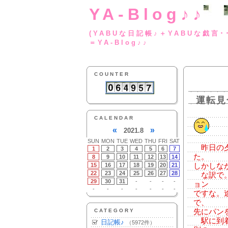
YA-Blog♪♪
(YABUな日記帳♪＋
＝YA-Blog♪♪
COUNTER
運転見
CALENDAR
«
»
2021.8
SUN
MON
TUE
WED
THU
FRI
SAT
昨日の夕
1
2
3
4
5
6
7
た。
8
9
10
11
12
13
14
15
16
17
18
19
20
21
しかしな
22
23
24
25
26
27
28
な訳で。
29
30
31
-
-
-
-
ョン
-
-
-
-
-
-
-
ですな。
で、
CATEGORY
先にパンを
駅に到着
日記帳♪
（5972件）