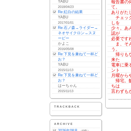
YABU
報告書の
て。
2018/04/23
Re:紅白の結果
ありがた
YABU
チェック
しを
2017/01/01
Re:石ノ森→ライダー→
少々。あ
ネオサイクロン→スヌ
認が
ーピー
必要です
かよこ
ま、そん
う。
2016/05/08
Re:下見を兼ねて一杯ど
帰りもな
お？
来た
YABU
電車に乗
ント
2015/11/13
Re:下見を兼ねて一杯ど
月曜から
お？
帰宅。飯
はーちゃん
ちは
言わずも
2015/11/13
TRACKBACK
ARCHIVE
2026年08月
（6件）