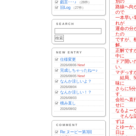
別の
戯言･･･♪
（28件）
路線へ向
旧Log
（27件）
ので
一本早い
れが
SEARCH
運命の分
たの
ですが、
解。
正解です
NEW ENTRY
中に
仕様変更
ドア開い
2026/08/06
New!
い。
完成しちゃったねー♪
マヂっす
2026/08/05
New!
結局、5
なんか涼しいよ？
味に
2026/08/04
さらに5
なんか涼しい！？
す。
2026/08/03
会社へ直
積み直し
せに
2026/08/02
なるよー
そんな訳
ずは
COMMENT
とゆーか
Re:ヌーピー第3回
日は