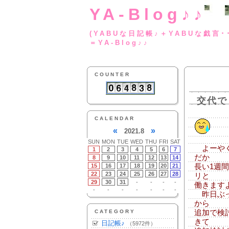
YA-Blog♪♪
(YABUな日記帳♪＋
＝YA-Blog♪♪
COUNTER
交代で
CALENDAR
«
»
2021.8
SUN
MON
TUE
WED
THU
FRI
SAT
よーやく
1
2
3
4
5
6
7
だか
8
9
10
11
12
13
14
15
16
17
18
19
20
21
長い1週
22
23
24
25
26
27
28
リと
29
30
31
-
-
-
-
働きます
-
-
-
-
-
-
-
昨日ぶっ
から
CATEGORY
追加で検
きて
日記帳♪
（5972件）