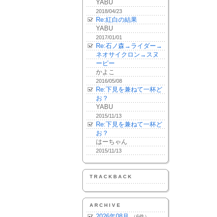
YABU
2018/04/23
Re:紅白の結果
YABU
2017/01/01
Re:石ノ森→ライダー→
ネオサイクロン→スヌ
ーピー
かよこ
2016/05/08
Re:下見を兼ねて一杯ど
お？
YABU
2015/11/13
Re:下見を兼ねて一杯ど
お？
はーちゃん
2015/11/13
TRACKBACK
ARCHIVE
2026年08月
（6件）