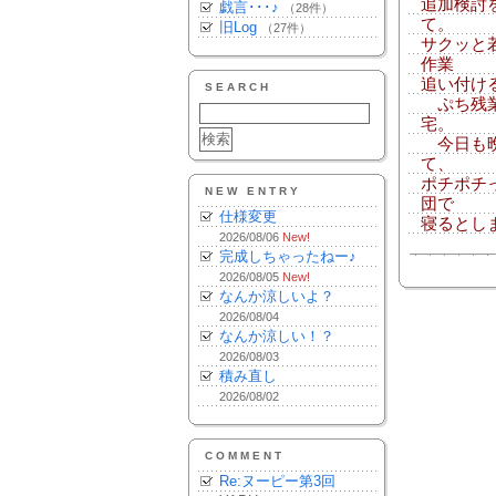
追加検討
戯言･･･♪
（28件）
て。
旧Log
（27件）
サクッと
作業
追い付け
SEARCH
ぷち残業
宅。
今日も晩
て、
ポチポチ
NEW ENTRY
団で
仕様変更
寝るとし
2026/08/06
New!
完成しちゃったねー♪
2026/08/05
New!
なんか涼しいよ？
2026/08/04
なんか涼しい！？
2026/08/03
積み直し
2026/08/02
COMMENT
Re:ヌーピー第3回