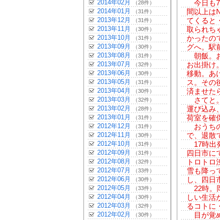
2014年02月
今日も7
（28件）
2014年01月
間以上は
（31件）
2013年12月
てくると
（31件）
2013年11月
取られち
（30件）
2013年10月
かったの
（31件）
2013年09月
グへ。駅
（30件）
2013年08月
朝飯。お
（31件）
2013年07月
お出掛け
（32件）
2013年06月
移動。あ
（30件）
2013年05月
ス。その
（31件）
2013年04月
済ませた
（30件）
2013年03月
さてと。
（32件）
2013年02月
運び込み
（28件）
2013年01月
荷室を確
（31件）
2012年12月
おうちの
（31件）
2012年11月
で、退散
（30件）
2012年10月
17時出
（31件）
2012年09月
四日市に
（31件）
2012年08月
トロトロ
（32件）
2012年07月
雪も降っ
（33件）
2012年06月
し、四日
（30件）
2012年05月
22時。
（33件）
2012年04月
しい生活
（30件）
2012年03月
るコトに
（32件）
2012年02月
目が覚め
（30件）