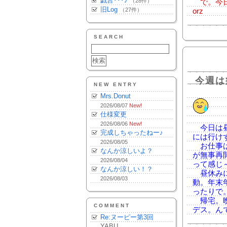
戯言･･･♪
（28件）
で。今日
旧Log
（27件）
orz
SEARCH
今週は
NEW ENTRY
Mrs.Donut
2026/08/07
New!
仕様変更
2026/08/06
New!
今日は昼
完成しちゃったねー♪
には行け
2026/08/05
お仕事は
なんか涼しいよ？
が無事再
2026/08/04
って感じ
なんか涼しい！？
昼休みに
2026/08/03
動。年末
ったりで
帰宅。晩
COMMENT
デス。ん
Re:ヌーピー第3回
YABU