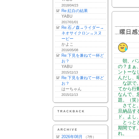
2018/04/23
Re:紅白の結果
YABU
2017/01/01
Re:石ノ森→ライダー→
曜日感
ネオサイクロン→スヌ
ーピー
かよこ
2016/05/08
Re:下見を兼ねて一杯ど
朝、パン
お？
の？まぁ
YABU
ントーな
2015/11/13
んだし、
Re:下見を兼ねて一杯ど
な訳で。
お？
てから行
はーちゃん
なんで、
2015/11/13
題。（笑
さてと。
旦納品す
TRACKBACK
ド。よし
とっとと
期間です
ARCHIVE
れ。
2026年08月
（7件）