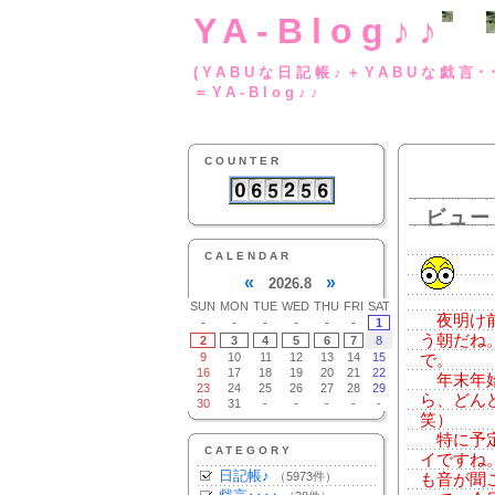
YA-Blog♪♪
(YABUな日記帳♪＋
＝YA-Blog♪♪
COUNTER
ビュー
CALENDAR
«
»
2026.8
SUN
MON
TUE
WED
THU
FRI
SAT
夜明け前
-
-
-
-
-
-
1
う朝だね
2
3
4
5
6
7
8
9
10
11
12
13
14
15
で。
16
17
18
19
20
21
22
年末年始
23
24
25
26
27
28
29
ら、どん
30
31
-
-
-
-
-
笑）
特に予定
CATEGORY
イですね
日記帳♪
（5973件）
も音が聞