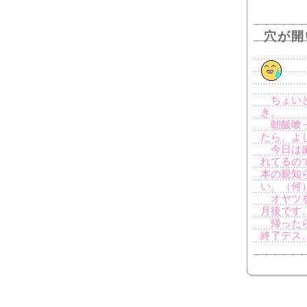
穴が開
ちょいと
き。
朝飯喰っ
たら、よ
今日は歯
れてるの
本の親知
い。（何
オヤツを
月後です
帰ったら
終了デス