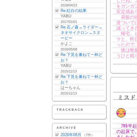
したね。
2018/04/23
をガンガ
Re:紅白の結果
安定感あ
YABU
昼飯の後
2017/01/01
達ついで
Re:石ノ森→ライダー→
減ってき
ネオサイクロン→スヌ
帰宅。ビ
ーピー
マと。昨
かよこ
ったので
2016/05/08
後は晩飯
Re:下見を兼ねて一杯ど
うひと眠
お？
YABU
2015/11/13
Re:下見を兼ねて一杯ど
お？
はーちゃん
2015/11/13
ミスド
TRACKBACK
7時半起
ARCHIVE
の起床で
2026年08月
（7件）