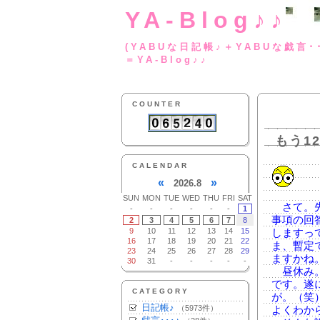
YA-Blog♪♪
(YABUな日記帳♪＋
＝YA-Blog♪♪
COUNTER
もう1
CALENDAR
«
»
2026.8
SUN
MON
TUE
WED
THU
FRI
SAT
さて。先
-
-
-
-
-
-
1
事項の回
2
3
4
5
6
7
8
9
10
11
12
13
14
15
しますっ
16
17
18
19
20
21
22
ま、暫定
23
24
25
26
27
28
29
ますかね
30
31
-
-
-
-
-
昼休み。
です。遂
CATEGORY
が。（笑
日記帳♪
（5973件）
よくわか