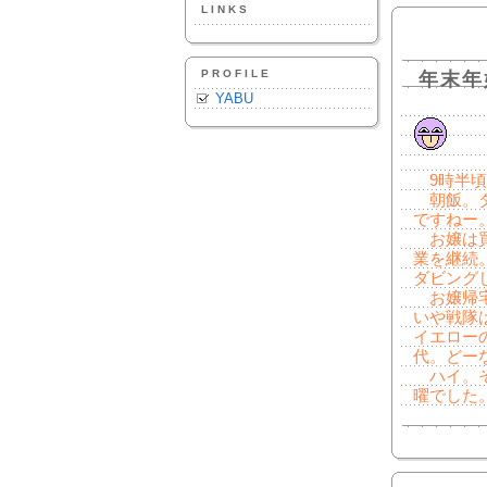
LINKS
PROFILE
年末年
YABU
9時半頃
朝飯。ダ
ですねー
お嬢は買
業を継続
ダビング
お嬢帰宅
いや戦隊
イエロー
代。どー
ハイ。そ
曜でした