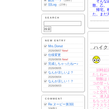
戯言･･･♪
（28件）
そんな訳
旧Log
（27件）
散。乙。
帰宅。晩
た。まだ
SEARCH
NEW ENTRY
Mrs.Donut
ハイク
2026/08/07
New!
仕様変更
2026/08/06
New!
完成しちゃったねー♪
2026/08/05
10時起
なんか涼しいよ？
たしねー
2026/08/04
朝飯はミ
なんか涼しい！？
コの甘～
2026/08/03
で。ビデ
っと交代
ー。潜入
COMMENT
もらった
Re:ヌーピー第3回
クラスラ
YABU