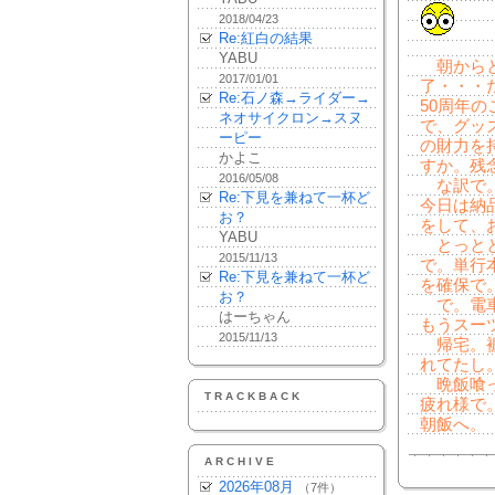
2018/04/23
Re:紅白の結果
YABU
朝からと
2017/01/01
了・・・
Re:石ノ森→ライダー→
50周年
ネオサイクロン→スヌ
で、グッ
ーピー
の財力を
かよこ
すか。残
2016/05/08
な訳で。
Re:下見を兼ねて一杯ど
今日は納
お？
をして、
YABU
とっとと
2015/11/13
で。単行
Re:下見を兼ねて一杯ど
を確保で
お？
で。電車
はーちゃん
もうスー
2015/11/13
帰宅。裾
れてたし
晩飯喰っ
TRACKBACK
疲れ様で
朝飯へ。
ARCHIVE
2026年08月
（7件）