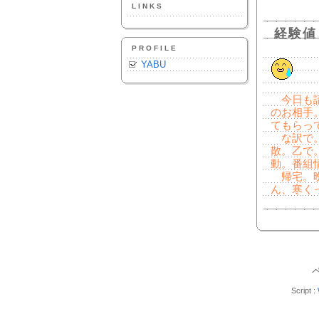
LINKS
経験値
PROFILE
YABU
今日も請
のお相手
てもらっ
な訳で。
散。乙で
動。番組
帰宅。晩
ん、寒く
Script :