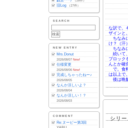
戯言･･･♪
（28件）
旧Log
（27件）
SEARCH
な訳で。
ザインと
ちなみに
け？（汗
NEW ENTRY
ちなみに
続いて、
Mrs.Donut
プロック
2026/08/07
New!
んとか確
仕様変更
で。食料
2026/08/06
New!
は以上で
完成しちゃったねー♪
後は晩飯
2026/08/05
なんか涼しいよ？
2026/08/04
なんか涼しい！？
2026/08/03
COMMENT
シリー
Re:ヌーピー第3回
YABU