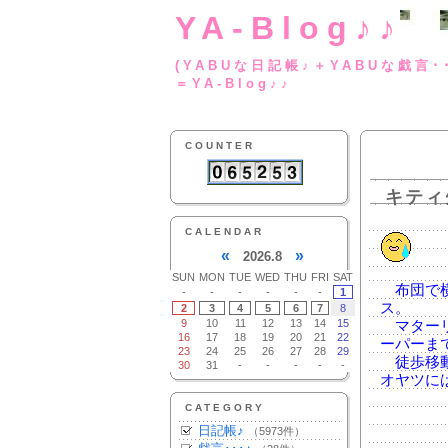
YA-Blog♪♪
(YABUな日記帳♪＋
＝YA-Blog♪♪
COUNTER
キティ
CALENDAR
«
»
2026.8
SUN
MON
TUE
WED
THU
FRI
SAT
布団で横
-
-
-
-
-
-
1
ス。
2
3
4
5
6
7
8
9
10
11
12
13
14
15
マターリ
16
17
18
19
20
21
22
ーパーま
23
24
25
26
27
28
29
徒歩移動
30
31
-
-
-
-
-
オヤツに
CATEGORY
日記帳♪
（5973件）