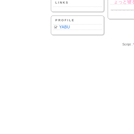
ょっと寝
LINKS
PROFILE
YABU
Script :