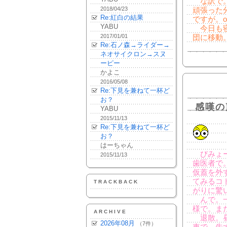
な訳で。
2018/04/23
頑張った
Re:紅白の結果
ですが。o
YABU
今日も寝
2017/01/01
団に移動。
Re:石ノ森→ライダー→
ネオサイクロン→スヌ
ーピー
かよこ
2016/05/08
Re:下見を兼ねて一杯ど
お？
感嘆の
YABU
2015/11/13
Re:下見を兼ねて一杯ど
お？
はーちゃん
びみょー
2015/11/13
歯医者で
仮蓋を外
てみるコ
TRACKBACK
がりに驚
んで。一
様で。ま
ARCHIVE
退散。昼
2026年08月
（7件）