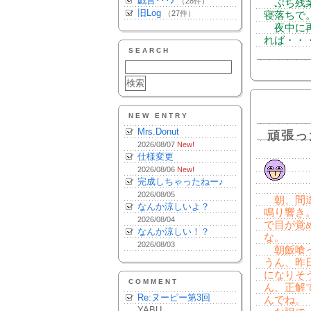
戯言･･･♪
（28件）
ぷち残業
旧Log
（27件）
寝落ちで
夜中に再
れば・・
SEARCH
NEW ENTRY
Mrs.Donut
頑張っ
2026/08/07
New!
仕様変更
2026/08/06
New!
完成しちゃったねー♪
2026/08/05
朝、間違
なんか涼しいよ？
鳴り響き
2026/08/04
で目が覚
なんか涼しい！？
な。
2026/08/03
朝飯喰っ
うん、昨
になりそ
COMMENT
ん、正解
Re:ヌーピー第3回
んでね。
YABU