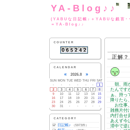
YA-Blog♪♪
(YABUな日記帳♪＋
＝YA-Blog♪♪
COUNTER
正解？
CALENDAR
«
»
2026.8
SUN
MON
TUE
WED
THU
FRI
SAT
朝、雨が
-
-
-
-
-
-
1
たんです
2
3
4
5
6
7
8
9
10
11
12
13
14
15
ぁ、持っ
16
17
18
19
20
21
22
降りたら
23
24
25
26
27
28
29
お仕事。
30
31
-
-
-
-
-
雑務片付
内打合せ
CATEGORY
あえず今
日記帳♪
（5973件）
滞中で逆