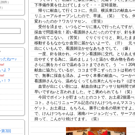
28件）
下準備作業を仕上げてしまって・・・定時退散。
件）
帰りに献血して行くコトに。先日、横浜東口の献血ル
リニューアルオープンしたので、早速。（笑） でも、
変わったのか？ワカリマセン。（苦笑）
受付を済ませ、いつもどーりに進んで行ったんですが
採血で問題発生！若い看護師さんだったのですが、針を
血が出てこない。（苦笑） ぐりぐりぐりと、刺したま
移動するもなかなか血管に届かないよーで。（汗） 元
出にくいもんで、看護師泣かせなあちきでして。（爆）
Y
一度、針を抜かれ、ベテラン看護師に交代。とりあえ
ったねー♪
出やすくする為に、温めましょう♪と温かい飲み物を呑め
さらに腕をカイロで温めるコトまでされて。う゛～！20
ew!
いよ？
献血に協力しているが、ココまで手こずったコトは初め
で、無事に採血も済み、よーやく本番の献血へ。つーか
ew!
い！？
看護師さんなら、温めなくっても出来たんぢゃね？（ぼ
血管が出にくい割には、献血自体はアッサリ短時間で
早いですね♪と言われました。そこ褒められても！（笑）
今回でポイントが貯まったとのコトで、お土産2個選べ
コト。さらにリニューアル記念のけんけつちゃんマスコ
ゲット。お土産は、もちろん、勝手に命名の萌米ですよ
で、けんけつちゃんは、湘南バージョンだって。サーフ
持って、こんがり焼けてます。（笑）
ー第3回