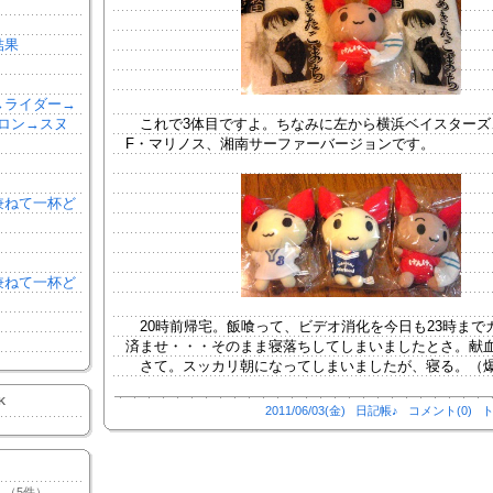
結果
森→ライダー→
ロン→スヌ
これで3体目ですよ。ちなみに左から横浜ベイスターズ
F・マリノス、湘南サーファーバージョンです。
を兼ねて一杯ど
を兼ねて一杯ど
20時前帰宅。飯喰って、ビデオ消化を今日も23時まで
済ませ・・・そのまま寝落ちしてしまいましたとさ。献
さて。スッカリ朝になってしまいましたが、寝る。（
K
2011/06/03(金)
日記帳♪
コメント(0)
ト
（5件）