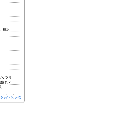
、横浜
ガッツリ
血疲れ？
爆）
ラックバック(0)