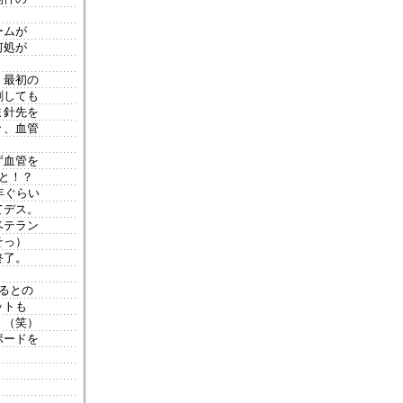
ームが
何処が
、最初の
刺しても
ま針先を
々、血管
ず血管を
と！？
年ぐらい
てデス。
ベテラン
そっ）
終了。
るとの
ットも
。（笑）
ボードを