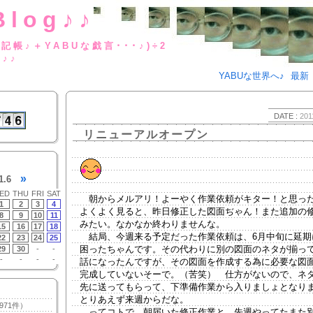
Blog♪♪
BUな日記帳♪＋YABUな戯言･･･
g♪♪
YABUな世界へ♪
最新
DATE :
201
リニューアルオープン
»
1.6
ED
THU
FRI
SAT
朝からメルアリ！よーやく作業依頼がキター！と思っ
1
2
3
4
よくよく見ると、昨日修正した図面ぢゃん！また追加の
8
9
10
11
みたい。なかなか終わりませんな。
15
16
17
18
結局、今週来る予定だった作業依頼は、6月中旬に延期に
22
23
24
25
困ったちゃんです。その代わりに別の図面のネタが揃っ
29
30
-
-
-
-
-
-
話になったんですが、その図面を作成する為に必要な図
完成していないそーで。（苦笑） 仕方がないので、ネ
先に送ってもらって、下準備作業から入りましょとなり
とりあえず来週からだな。
971件）
ってコトで。朝届いた修正作業と、先週やってたまた