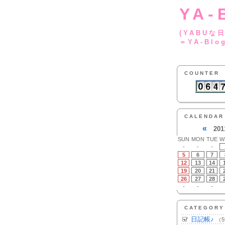
YA-
(YA
＝YA-Blo
COUNTER
CALENDAR
«
201
SUN
MON
TUE
W
-
-
-
5
6
7
12
13
14
19
20
21
26
27
28
-
-
-
CATEGORY
日記帳♪
（5