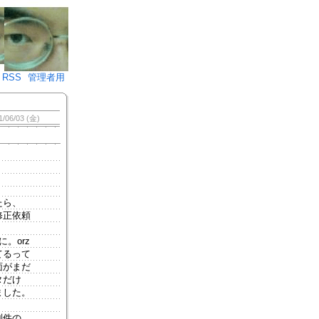
♪)÷2
RSS
管理者用
1/06/03 (金)
たら、
修正依頼
。orz
てるって
面がまだ
タだけ
ました。
別件の