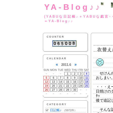
YA-Blog♪♪
(YABUな日記帳♪＋
＝YA-Blog♪♪
COUNTER
衣替え
CALENDAR
«
»
2011.6
SUN
MON
TUE
WED
THU
FRI
SAT
せけんの
-
-
-
1
2
3
4
おしまい
5
6
7
8
9
10
11
12
13
14
15
16
17
18
19
20
21
22
23
24
25
・・・え
26
27
28
29
30
-
-
日焼けのダ
-
-
-
-
-
-
-
ﾀｯ
後で追記
CATEGORY
そんな訳
日記帳♪
（5972件）