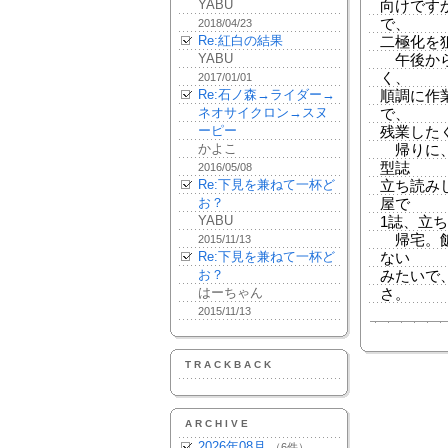
YABU
向けです
で、
2018/04/23
Re:紅白の結果
二極化を
YABU
午後から
く、
2017/01/01
Re:石ノ森→ライダー→
順調に作
ネオサイクロン→スヌ
で、
ーピー
残業した
かよこ
帰りに、
型誌
2016/05/08
Re:下見を兼ねて一杯ど
立ち読み
お？
屋で
YABU
1誌、立
帰宅。飯
2015/11/13
Re:下見を兼ねて一杯ど
ない
お？
みたいで
はーちゃん
さ。
2015/11/13
TRACKBACK
ARCHIVE
2026年08月
（6件）