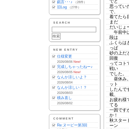
でと
戯言･･･♪
（28件）
思ってい
旧Log
（27件）
で、
着てたら
まだ
SEARCH
だいじょ
午前中は
段は
ふくらは
っぱ
NEW ENTRY
砂の上だ
仕様変更
回復
2026/08/06
New!
ってコト
完成しちゃったねー♪
戦い
2026/08/05
New!
でした。
なんか涼しいよ？
昼休み。
2026/08/04
ット
なんか涼しい！？
したんです
2026/08/03
載、
積み直し
お疲れ様
2026/08/02
てる
一因です
か！
COMMENT
秋スター
Re:ヌーピー第3回
ーン