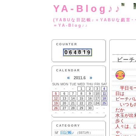
YA-Blog♪♪
(YABUな日記帳♪＋
＝YA-Blog♪♪
COUNTER
ビーチ
CALENDAR
«
»
2011.6
SUN
MON
TUE
WED
THU
FRI
SAT
平日モー
-
-
-
1
2
3
4
日は
5
6
7
8
9
10
11
12
13
14
15
16
17
18
ビーチバ
19
20
21
22
23
24
25
いつもの
26
27
28
29
30
-
-
だか
-
-
-
-
-
-
-
水玉が出
歩く
CATEGORY
人々は、
ゃ、
日記帳♪
（5971件）