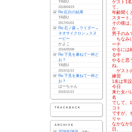
YABU
ゲスト1
て。
2018/04/23
Re:紅白の結果
年齢聞く
YABU
スタート
その後は、
2017/01/01
Re:石ノ森→ライダー→
か
ネオサイクロン→スヌ
男子のみ
ーピー
ちなみに
かよこ
ーチ
やるには
2016/05/08
Re:下見を兼ねて一杯ど
る中
お？
やると思
YABU
ね。
ゲストの
2015/11/13
Re:下見を兼ねて一杯ど
練習
お？
1名は常
はーちゃん
今日
来た女バ
2015/11/13
名
でして。
コト
TRACKBACK
ですが、
りゃ
なかなか
ARCHIVE
日、
2026年08月
（5件）