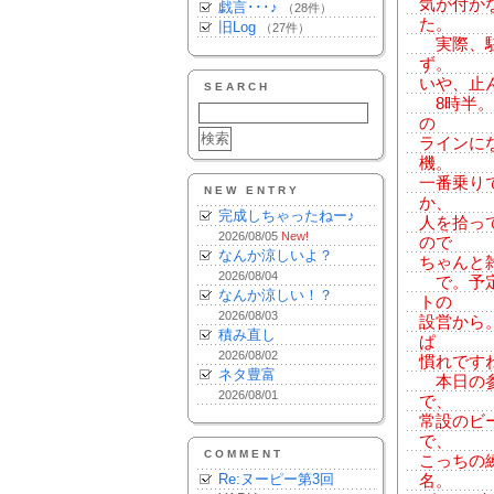
気が付か
戯言･･･♪
（28件）
た。
旧Log
（27件）
実際、駐
ず。
いや、止
SEARCH
8時半。
の
ラインに
機。
一番乗り
NEW ENTRY
か、
完成しちゃったねー♪
人を拾っ
2026/08/05
New!
ので
なんか涼しいよ？
ちゃんと
2026/08/04
で。予定
なんか涼しい！？
トの
2026/08/03
設営から
積み直し
ぱ
2026/08/02
慣れです
ネタ豊富
本日の参
2026/08/01
で、
常設のビ
で、
COMMENT
こっちの
Re:ヌーピー第3回
名。