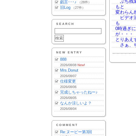
ぷち残業
戯言･･･♪
（28件）
もと
旧Log
（27件）
変わらん
ビデオ消
も
SEARCH
0時過ぎ
が・・・
とりあえ
さぁ、ち
NEW ENTRY
888
2026/08/08
New!
Mrs.Donut
2026/08/07
仕様変更
2026/08/06
完成しちゃったねー♪
2026/08/05
なんか涼しいよ？
2026/08/04
COMMENT
Re:ヌーピー第3回