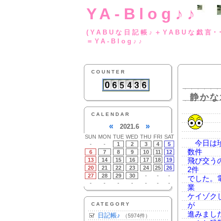
YA-Blog♪♪
(YABUな日記帳♪＋
＝YA-Blog♪♪
COUNTER
静かな
CALENDAR
«
»
2021.6
SUN
MON
TUE
WED
THU
FRI
SAT
今日は珍
-
-
1
2
3
4
5
数件
6
7
8
9
10
11
12
13
14
15
16
17
18
19
飛び交う
20
21
22
23
24
25
26
2件
27
28
29
30
-
-
-
でした。
-
-
-
-
-
-
-
業
ケイゾク
CATEGORY
が
進みまし
日記帳♪
（5974件）