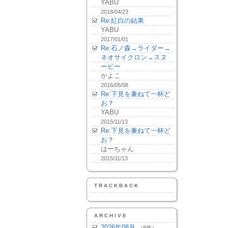
YABU
2018/04/23
Re:紅白の結果
YABU
2017/01/01
Re:石ノ森→ライダー→
ネオサイクロン→スヌ
ーピー
かよこ
2016/05/08
Re:下見を兼ねて一杯ど
お？
YABU
2015/11/13
Re:下見を兼ねて一杯ど
お？
はーちゃん
2015/11/13
TRACKBACK
ARCHIVE
2026年08月
（8件）