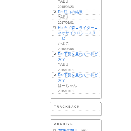
YABU
2018/04/23
Re:紅白の結果
YABU
2017/01/01
Re:石ノ森→ライダー→
ネオサイクロン→スヌ
ーピー
かよこ
2016/05/08
Re:下見を兼ねて一杯ど
お？
YABU
2015/11/13
Re:下見を兼ねて一杯ど
お？
はーちゃん
2015/11/13
TRACKBACK
ARCHIVE
2026年08月
（6件）