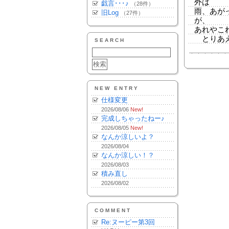
外は
戯言･･･♪
（28件）
雨、あが
旧Log
（27件）
が、
あれやこ
とりあえ
SEARCH
NEW ENTRY
仕様変更
2026/08/06
New!
完成しちゃったねー♪
2026/08/05
New!
なんか涼しいよ？
2026/08/04
なんか涼しい！？
2026/08/03
積み直し
2026/08/02
COMMENT
Re:ヌーピー第3回