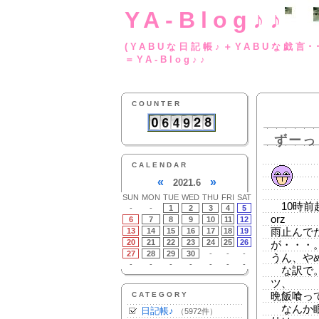
YA-Blog♪♪
(YABUな日記帳♪＋
＝YA-Blog♪♪
COUNTER
ずーっ
CALENDAR
«
»
2021.6
SUN
MON
TUE
WED
THU
FRI
SAT
10時前
-
-
1
2
3
4
5
orz
6
7
8
9
10
11
12
13
14
15
16
17
18
19
雨止んで
20
21
22
23
24
25
26
が・・・
27
28
29
30
-
-
-
うん、や
-
-
-
-
-
-
-
な訳で。
ツ、
CATEGORY
晩飯喰っ
なんか眠
日記帳♪
（5972件）