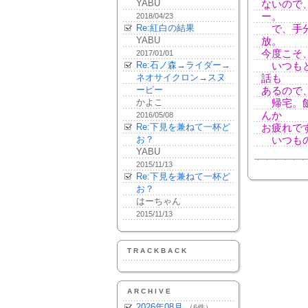
YABU
ないので
ー。
2018/04/23
Re:紅白の結果
で、手分
YABU
放。
今度こそ
2017/01/01
Re:石ノ森→ライダー→
いつもと
ネオサイクロン→スヌ
話も
ーピー
あるので
かよこ
帰宅。飯
んか
2016/05/08
Re:下見を兼ねて一杯ど
お疲れで
お？
いつもの
YABU
2015/11/13
Re:下見を兼ねて一杯ど
お？
はーちゃん
2015/11/13
TRACKBACK
ARCHIVE
2026年08月
（6件）