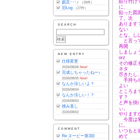
貼り付け
戯言･･･♪
（28件）
に、
旧Log
（27件）
貼った図
了。次
あります
SEARCH
ない
とな。し
と言って
再開
しましょ
NEW ENTRY
orz
仕様変更
その修正
2026/08/06
New!
ネタ
完成しちゃったねー♪
尽きたし
2026/08/05
New!
手持ちの
なんか涼しいよ？
よい
2026/08/04
ところま
なんか涼しい！？
す？
2026/08/03
と声を掛
積み直し
ぃ。
2026/08/02
やります
今度は朱
に。
COMMENT
いつもと
Re:ヌーピー第3回
めて