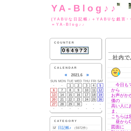
YA-Blog♪♪
(YABUな日記帳♪＋
＝YA-Blog♪♪
COUNTER
社内で
CALENDAR
«
»
2021.6
SUN
MON
TUE
WED
THU
FRI
SAT
今日もマ
-
-
1
2
3
4
5
から
6
7
8
9
10
11
12
13
14
15
16
17
18
19
お声がか
20
21
22
23
24
25
26
価の
27
28
29
30
-
-
-
高い人に
-
-
-
-
-
-
-
ま、
こちらは
CATEGORY
昼からC
図面に
日記帳♪
（5972件）