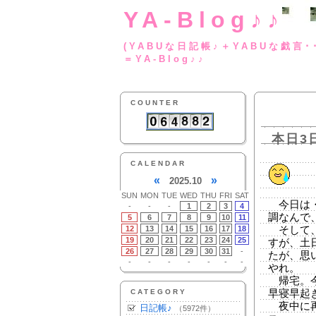
YA-Blog♪♪
(YABUな日記帳♪＋
＝YA-Blog♪♪
COUNTER
本日3
CALENDAR
«
»
2025.10
SUN
MON
TUE
WED
THU
FRI
SAT
今日は・
-
-
-
1
2
3
4
調なんで
5
6
7
8
9
10
11
12
13
14
15
16
17
18
そして、
19
20
21
22
23
24
25
すが、土
26
27
28
29
30
31
-
たが、思
-
-
-
-
-
-
-
やれ。
帰宅。今
CATEGORY
早寝早起
夜中に再
日記帳♪
（5972件）