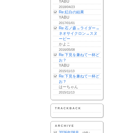
YABU
2018/04/23
Re:紅白の結果
YABU
2017/01/01
Re:石ノ森→ライダー→
ネオサイクロン→スヌ
ーピー
かよこ
2016/05/08
Re:下見を兼ねて一杯ど
お？
YABU
2015/11/13
Re:下見を兼ねて一杯ど
お？
はーちゃん
2015/11/13
TRACKBACK
ARCHIVE
2026年08月
（6件）