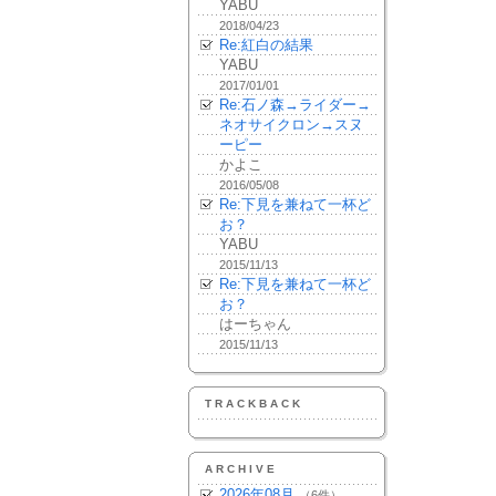
YABU
2018/04/23
Re:紅白の結果
YABU
2017/01/01
Re:石ノ森→ライダー→
ネオサイクロン→スヌ
ーピー
かよこ
2016/05/08
Re:下見を兼ねて一杯ど
お？
YABU
2015/11/13
Re:下見を兼ねて一杯ど
お？
はーちゃん
2015/11/13
TRACKBACK
ARCHIVE
2026年08月
（6件）