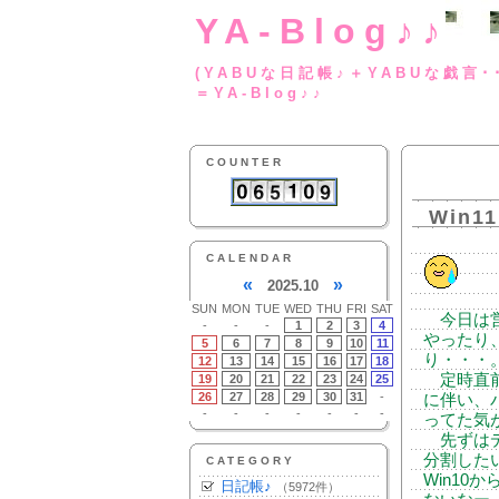
YA-Blog♪♪
(YABUな日記帳♪＋
＝YA-Blog♪♪
COUNTER
Win11
CALENDAR
«
»
2025.10
SUN
MON
TUE
WED
THU
FRI
SAT
今日は営
-
-
-
1
2
3
4
やったり
5
6
7
8
9
10
11
り・・・
12
13
14
15
16
17
18
定時直前に
19
20
21
22
23
24
25
26
27
28
29
30
31
-
に伴い、
-
-
-
-
-
-
-
ってた気
先ずはデ
分割した
CATEGORY
Win10
日記帳♪
（5972件）