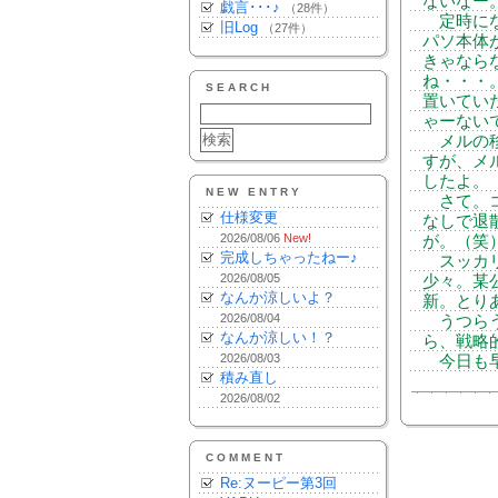
ないなー
戯言･･･♪
（28件）
定時にな
旧Log
（27件）
パソ本体
きゃなら
ね・・・
SEARCH
置いてい
ゃーない
メルの移
すが、メ
したよ。
NEW ENTRY
さて。コ
仕様変更
なしで退
2026/08/06
New!
が。（笑
完成しちゃったねー♪
スッカリ
2026/08/05
少々。某
なんか涼しいよ？
新。とり
2026/08/04
うつらう
なんか涼しい！？
ら、戦略的寝
2026/08/03
今日も早
積み直し
2026/08/02
COMMENT
Re:ヌーピー第3回