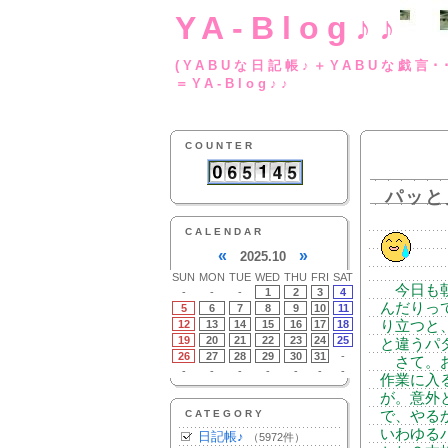
YA-Blog♪♪
(YABUな日記帳♪＋
＝YA-Blog♪♪
COUNTER
パッと
CALENDAR
«
»
2025.10
SUN
MON
TUE
WED
THU
FRI
SAT
今日も朝
-
-
-
1
2
3
4
んだりっ
5
6
7
8
9
10
11
12
13
14
15
16
17
18
り立つと
19
20
21
22
23
24
25
と違うパ
26
27
28
29
30
31
-
さて。お
-
-
-
-
-
-
-
作業に入
が。意外
CATEGORY
で、やる
いわゆる
日記帳♪
（5972件）