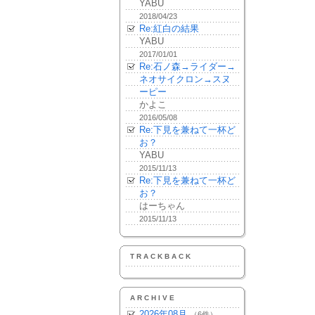
YABU
2018/04/23
Re:紅白の結果
YABU
2017/01/01
Re:石ノ森→ライダー→
ネオサイクロン→スヌ
ーピー
かよこ
2016/05/08
Re:下見を兼ねて一杯ど
お？
YABU
2015/11/13
Re:下見を兼ねて一杯ど
お？
はーちゃん
2015/11/13
TRACKBACK
ARCHIVE
2026年08月
（6件）