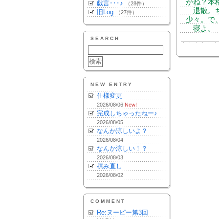
かね？本
戯言･･･♪
（28件）
退散。ち
旧Log
（27件）
少々。で
寝よ。
SEARCH
NEW ENTRY
仕様変更
2026/08/06
New!
完成しちゃったねー♪
2026/08/05
なんか涼しいよ？
2026/08/04
なんか涼しい！？
2026/08/03
積み直し
2026/08/02
COMMENT
Re:ヌーピー第3回