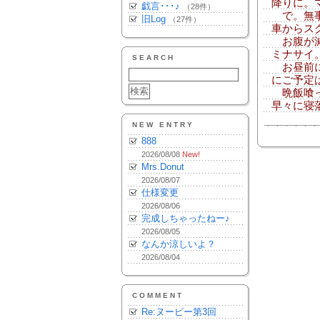
降りに。
戯言･･･♪
（28件）
で。無事
旧Log
（27件）
車からス
お腹が減
ミナサイ
SEARCH
お昼前に
にご予定
晩飯喰っ
早々に寝
NEW ENTRY
888
2026/08/08
New!
Mrs.Donut
2026/08/07
仕様変更
2026/08/06
完成しちゃったねー♪
2026/08/05
なんか涼しいよ？
2026/08/04
COMMENT
Re:ヌーピー第3回