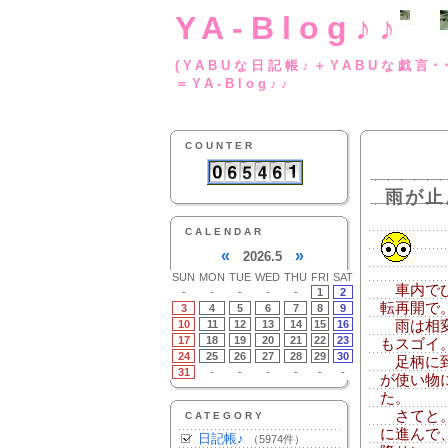
YA-Blog♪♪
(YABUな日記帳♪＋
＝YA-Blog♪♪
COUNTER
雨が止
CALENDAR
«
»
2026.5
SUN
MON
TUE
WED
THU
FRI
SAT
車内でひ
-
-
-
-
-
1
2
転再開で
3
4
5
6
7
8
9
10
11
12
13
14
15
16
雨は相変
17
18
19
20
21
22
23
もスゴイ
24
25
26
27
28
29
30
足柄に到
31
-
-
-
-
-
-
が使い物
た。
さてと。
CATEGORY
に進んで
日記帳♪
（5974件）