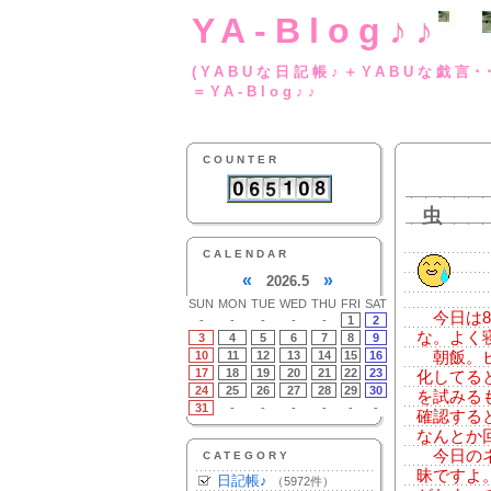
YA-Blog♪♪
(YABUな日記帳♪＋
＝YA-Blog♪♪
COUNTER
虫
CALENDAR
«
»
2026.5
SUN
MON
TUE
WED
THU
FRI
SAT
今日は8
-
-
-
-
-
1
2
な。よく
3
4
5
6
7
8
9
10
11
12
13
14
15
16
朝飯。ビ
17
18
19
20
21
22
23
化してる
24
25
26
27
28
29
30
を試みる
31
-
-
-
-
-
-
確認する
なんとか
今日のネ
CATEGORY
昧ですよ
日記帳♪
（5972件）