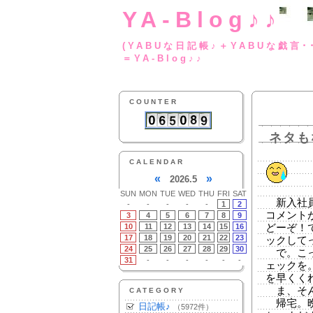
YA-Blog♪♪
(YABUな日記帳♪＋
＝YA-Blog♪♪
COUNTER
ネタも
CALENDAR
«
»
2026.5
SUN
MON
TUE
WED
THU
FRI
SAT
新入社員
-
-
-
-
-
1
2
コメント
3
4
5
6
7
8
9
10
11
12
13
14
15
16
どーぞ！
17
18
19
20
21
22
23
ックして
24
25
26
27
28
29
30
で。こっ
31
-
-
-
-
-
-
ェックを
を早くく
ま、そん
CATEGORY
帰宅。晩
日記帳♪
（5972件）