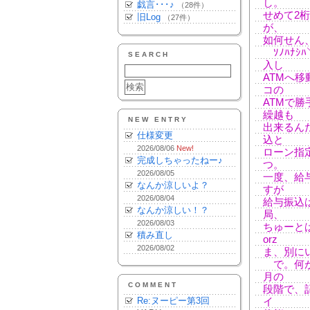
し。
戯言･･･♪
（28件）
せめて2
旧Log
（27件）
が、
如何せん
ｿﾉﾊﾅｼﾊ
SEARCH
入し
ATMへ
コの
ATMで
繰越も
NEW ENTRY
出来るん
仕様変更
込と
2026/08/06
New!
ローン指
完成しちゃったねー♪
つ。
2026/08/05
一度、給
なんか涼しいよ？
すが
2026/08/04
給与振込
なんか涼しい！？
局、
2026/08/03
ちゅーと
積み直し
orz
2026/08/02
ま、別に
で。何が
月の
COMMENT
段階で、
Re:ヌーピー第3回
イ