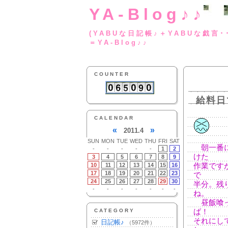
YA-Blog♪♪
(YABUな日記帳♪＋
＝YA-Blog♪♪
COUNTER
給料日
CALENDAR
«
»
2011.4
SUN
MON
TUE
WED
THU
FRI
SAT
朝一番に
-
-
-
-
-
1
2
けた
3
4
5
6
7
8
9
10
11
12
13
14
15
16
作業です
17
18
19
20
21
22
23
で
24
25
26
27
28
29
30
半分。残
-
-
-
-
-
-
-
ね。
昼飯喰っ
CATEGORY
ば！
それにし
日記帳♪
（5972件）