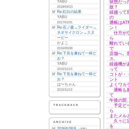
YABU
状態だっ
故？
2018/04/23
Re:紅白の結果
繰越って
YABU
の
通帳はA
2017/01/01
Re:石ノ森→ライダー→
ン！
ネオサイクロン→スヌ
仕方がな
ーピー
ら
かよこ
離れてい
で
2016/05/08
Re:下見を兼ねて一杯ど
店舗へ。
お？
ス。
YABU
繰越機が
って
2015/11/13
Re:下見を兼ねて一杯ど
コトが・
お？
ント
はーちゃん
よくワカ
通帳も新
2015/11/13
て
午後の部
予定どー
TRACKBACK
ら
またメル
久々に1
ARCHIVE
を
2026年08月
（6件）