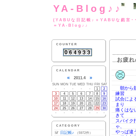
YA-Blog♪♪
(YABUな日記帳♪＋
＝YA-Blog♪♪
COUNTER
お疲れ
CALENDAR
«
»
2011.4
SUN
MON
TUE
WED
THU
FRI
SAT
朝から筋
-
-
-
-
-
1
2
練習
3
4
5
6
7
8
9
10
11
12
13
14
15
16
試合によ
17
18
19
20
21
22
23
まり
24
25
26
27
28
29
30
痛くはな
-
-
-
-
-
-
-
きて
スパイク
CATEGORY
ゃ、
やっぱ違
日記帳♪
（5972件）