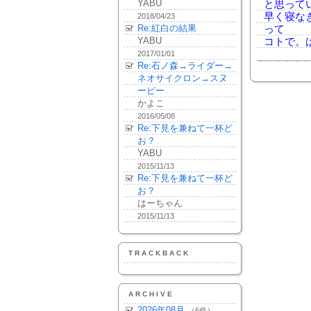
YABU
と思って
早く寝な
2018/04/23
Re:紅白の結果
って
YABU
コトで。
2017/01/01
Re:石ノ森→ライダー→
ネオサイクロン→スヌ
ーピー
かよこ
2016/05/08
Re:下見を兼ねて一杯ど
お？
YABU
2015/11/13
Re:下見を兼ねて一杯ど
お？
はーちゃん
2015/11/13
TRACKBACK
ARCHIVE
2026年08月
（6件）