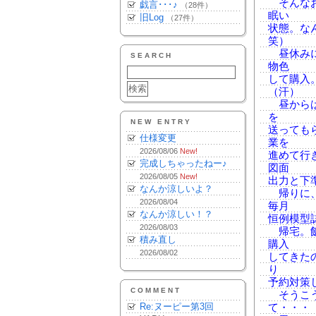
そんなお
戯言･･･♪
（28件）
眠い
旧Log
（27件）
状態。な
笑）
昼休みに
SEARCH
物色
して購入
（汗）
昼からは
を
NEW ENTRY
送っても
仕様変更
業を
2026/08/06
New!
進めて行
完成しちゃったねー♪
図面
2026/08/05
New!
出力と下
なんか涼しいよ？
帰りに、
2026/08/04
毎月
なんか涼しい！？
恒例模型
2026/08/03
帰宅。飯
積み直し
購入
2026/08/02
してきた
り
予約対策
COMMENT
そうこう
Re:ヌーピー第3回
て・・・